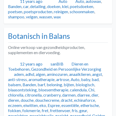
Geplaatst
Auteur
Categorieën
Tags
11 years ago
Auto
Auto
,
autowax
,
Banden
,
car
,
detailing
,
doeken
,
klei
,
poetsdoeken
,
poetsen
,
poetsproducten
,
reinigen
,
schoonmaken
,
shampoo
,
velgen
,
wassen
,
wax
Botanisch in Balans
Online verkoop van gezondheidsproducten,
supplementen en diervoeding.
Geplaatst
Auteur
Categorieën
12 years ago
sanBIB
Dieren en
Toebehoren
,
Gezondheid en Persoonlijke Verzorging
Tags
adem
,
adhd
,
algen
,
aminozuren
,
anaalklieren
,
angst
,
anti-stress
,
aromatherapie
,
artrose
,
Auto
,
baby
,
bad
,
balsem
,
Banden
,
barf
,
beloning
,
bijten
,
biologisch
,
blaasontsteking
,
bloesemtherapie
,
calendula
,
Chi
,
chlorella
,
citronella
,
cranberry
,
darmen
,
diarree
,
dier
,
dieren
,
douche
,
douchecreme
,
dracht
,
echinaforce
,
eczeem
,
eiwitten
,
eko
,
Espree
,
essentiële
,
etherische
,
fokken
,
fokmerrie
,
fret
,
frettenvoer
,
fris
,
geur
,
gewrichten
,
gewrichtsolie
,
gezicht
,
gezondheid
,
Golden
,