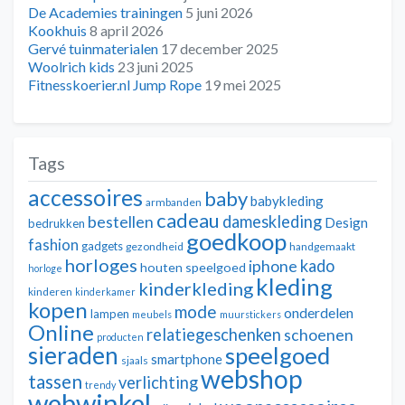
De Academies trainingen
5 juni 2026
Kookhuis
8 april 2026
Gervé tuinmaterialen
17 december 2025
Woolrich kids
23 juni 2025
Fitnesskoerier.nl Jump Rope
19 mei 2025
Tags
accessoires
baby
babykleding
armbanden
cadeau
dameskleding
bestellen
Design
bedrukken
goedkoop
fashion
gadgets
gezondheid
handgemaakt
horloges
kado
iphone
houten speelgoed
horloge
kleding
kinderkleding
kinderen
kinderkamer
kopen
mode
onderdelen
lampen
meubels
muurstickers
Online
relatiegeschenken
schoenen
producten
sieraden
speelgoed
smartphone
sjaals
webshop
tassen
verlichting
trendy
webwinkel