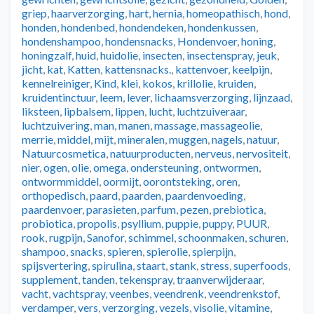
griep
,
haarverzorging
,
hart
,
hernia
,
homeopathisch
,
hond
,
honden
,
hondenbed
,
hondendeken
,
hondenkussen
,
hondenshampoo
,
hondensnacks
,
Hondenvoer
,
honing
,
honingzalf
,
huid
,
huidolie
,
insecten
,
insectenspray
,
jeuk
,
jicht
,
kat
,
Katten
,
kattensnacks.
,
kattenvoer
,
keelpijn
,
kennelreiniger
,
Kind
,
klei
,
kokos
,
krillolie
,
kruiden
,
kruidentinctuur
,
leem
,
lever
,
lichaamsverzorging
,
lijnzaad
,
liksteen
,
lipbalsem
,
lippen
,
lucht
,
luchtzuiveraar
,
luchtzuivering
,
man
,
manen
,
massage
,
massageolie
,
merrie
,
middel
,
mijt
,
mineralen
,
muggen
,
nagels
,
natuur
,
Natuurcosmetica
,
natuurproducten
,
nerveus
,
nervositeit
,
nier
,
ogen
,
olie
,
omega
,
ondersteuning
,
ontwormen
,
ontwormmiddel
,
oormijt
,
oorontsteking
,
oren
,
orthopedisch
,
paard
,
paarden
,
paardenvoeding
,
paardenvoer
,
parasieten
,
parfum
,
pezen
,
prebiotica
,
probiotica
,
propolis
,
psyllium
,
puppie
,
puppy
,
PUUR
,
rook
,
rugpijn
,
Sanofor
,
schimmel
,
schoonmaken
,
schuren
,
shampoo
,
snacks
,
spieren
,
spierolie
,
spierpijn
,
spijsvertering
,
spirulina
,
staart
,
stank
,
stress
,
superfoods
,
supplement
,
tanden
,
tekenspray
,
traanverwijderaar
,
vacht
,
vachtspray
,
veenbes
,
veendrenk
,
veendrenkstof
,
verdamper
,
vers
,
verzorging
,
vezels
,
visolie
,
vitamine
,