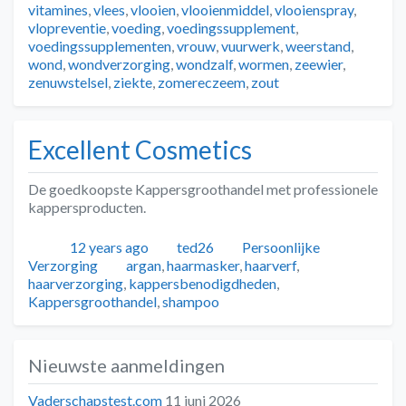
vitamines
,
vlees
,
vlooien
,
vlooienmiddel
,
vlooienspray
,
vlopreventie
,
voeding
,
voedingssupplement
,
voedingssupplementen
,
vrouw
,
vuurwerk
,
weerstand
,
wond
,
wondverzorging
,
wondzalf
,
wormen
,
zeewier
,
zenuwstelsel
,
ziekte
,
zomereczeem
,
zout
Excellent Cosmetics
De goedkoopste Kappersgroothandel met professionele
kappersproducten.
Geplaatst
Auteur
Categorieën
12 years ago
ted26
Persoonlijke
Tags
Verzorging
argan
,
haarmasker
,
haarverf
,
haarverzorging
,
kappersbenodigdheden
,
Kappersgroothandel
,
shampoo
Nieuwste aanmeldingen
Vaderschapstest.com
11 juni 2026