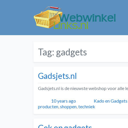
Tag:
gadgets
Gadsjets.nl
Gadsjets.nl is de nieuwste webshop voor alle 
Geplaatst
Auteur
Categorieën
10 years ago
Kado en Gadgets
producten
,
shoppen
,
techniek
Gek op gadgets