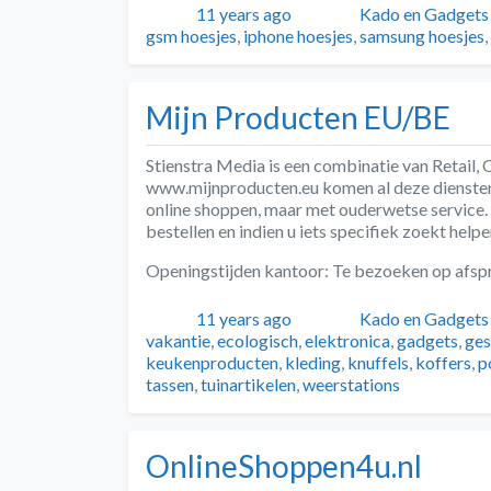
Geplaatst
Auteur
Categorieën
11 years ago
Kado en Gadgets
gsm hoesjes
,
iphone hoesjes
,
samsung hoesjes
,
Mijn Producten EU/BE
Stienstra Media is een combinatie van Retail
www.mijnproducten.eu komen al deze diensten 
online shoppen, maar met ouderwetse service. E
bestellen en indien u iets specifiek zoekt helpe
Openingstijden kantoor: Te bezoeken op afsp
Geplaatst
Auteur
Categorieën
11 years ago
Kado en Gadgets
vakantie
,
ecologisch
,
elektronica
,
gadgets
,
ges
keukenproducten
,
kleding
,
knuffels
,
koffers
,
p
tassen
,
tuinartikelen
,
weerstations
OnlineShoppen4u.nl