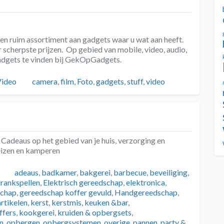
n ruim assortiment aan gadgets waar u wat aan heeft.
r scherpste prijzen. Op gebied van mobile, video, audio,
gadgets te vinden bij GekOpGadgets.
eën
Tags
Video
camera
,
film
,
Foto
,
gadgets
,
stuff
,
video
 Cadeaus op het gebied van je huis, verzorging en
reizen en kamperen
Tags
adeaus
,
badkamer
,
bakgerei
,
barbecue
,
beveiliging
,
rankspellen
,
Elektrisch gereedschap
,
elektronica
,
schap
,
gereedschap koffer gevuld
,
Handgereedschap
,
rtikelen
,
kerst
,
kerstmis
,
keuken &bar
,
ffers
,
kookgerei
,
kruiden & opbergsets
,
n
,
opbergen
,
opbergsystemen
,
overige
,
pannen
,
party &