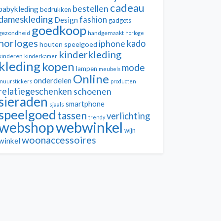
cadeau
bestellen
babykleding
bedrukken
dameskleding
fashion
Design
gadgets
goedkoop
gezondheid
handgemaakt
horloge
horloges
kado
iphone
houten speelgoed
kinderkleding
kinderen
kinderkamer
kleding
kopen
mode
lampen
meubels
Online
onderdelen
muurstickers
producten
relatiegeschenken
schoenen
sieraden
smartphone
sjaals
speelgoed
tassen
verlichting
trendy
webwinkel
webshop
wijn
woonaccessoires
winkel