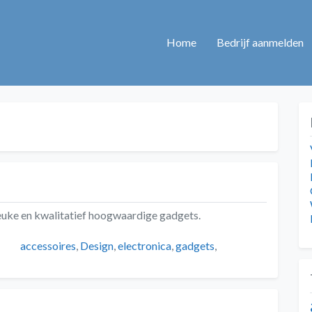
Home
Bedrijf aanmelden
leuke en kwalitatief hoogwaardige gadgets.
Tags
accessoires
,
Design
,
electronica
,
gadgets
,