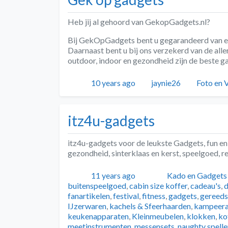
Heb jij al gehoord van GekopGadgets.nl?
Bij GekOpGadgets bent u gegarandeerd van ee
Daarnaast bent u bij ons verzekerd van de alle
outdoor, indoor en gezondheid zijn de beste 
Geplaatst
Auteur
Categori
10 years ago
jaynie26
Foto en 
itz4u-gadgets
itz4u-gadgets voor de leukste Gadgets, fun en
gezondheid, sinterklaas en kerst, speelgoed, 
Geplaatst
Auteur
Categorieën
11 years ago
Kado en Gadgets
buitenspeelgoed
,
cabin size koffer
,
cadeau's
,
d
fanartikelen
,
festival
,
fitness
,
gadgets
,
gereed
IJzerwaren
,
kachels & Sfeerhaarden
,
kampeera
keukenapparaten
,
Kleinmeubelen
,
klokken
,
ko
meetinstrumenten
,
messensets
,
naughty spelle