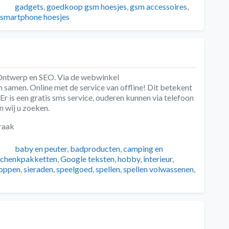
Tags
gadgets
,
goedkoop gsm hoesjes
,
gsm accessoires
,
smartphone hoesjes
, Ontwerp en SEO. Via de webwinkel
samen. Online met de service van offline! Dit betekent
r is een gratis sms service, ouderen kunnen via telefoon
n wij u zoeken.
raak
Tags
baby en peuter
,
badproducten
,
camping en
chenkpakketten
,
Google teksten
,
hobby
,
interieur
,
oppen
,
sieraden
,
speelgoed
,
spellen
,
spellen volwassenen
,