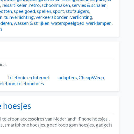
,
reisartikelen
,
retro
,
schoonmaken
,
servies & schalen
,
potten
,
speelgoed
,
spellen
,
sport
,
stofzuigers
,
en
,
tuinverlichting
,
verkeersborden
,
verlichting
,
nderen
,
wassen & strijken
,
waterspeelgoed
,
werklampen
,
n
ca.
Categorieën
Tags
Telefonie en Internet
adapters
,
CheapWeep
,
telefoon
,
telefoonhoes
 hoesjes
telefoon accessoires van Nederland! iPhone hoesjes ,
es, smartphone hoesjes, goedkoop gsm hoesjes, gadgets