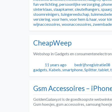
fun verlichting
,
persoonlijke verzorging
,
phone
sinterklaas
,
slaapkamer
,
sleutelhangers
,
spaar
stoomreinigers
,
tuingereedschap
,
tuinmeubel
versiering
,
voor hem
,
voor hem & haar
,
voor ki
wijnaccessoires
,
woonaccessoires
,
zwembade
CheapWeep
Webshop in Gadgets en consumentenelectroni
Geplaatst
Auteur
11 years ago
bedrijfsregistratie08
gadgets
,
Kabels
,
smartphone
,
Splitter
,
tablet
,
Gsm Accessoires – iPhone
GoldenGalaxy.nl is de goedkoopste webwinkel 
Gsm hoesjes, gsm accessoires, samsung hoesj