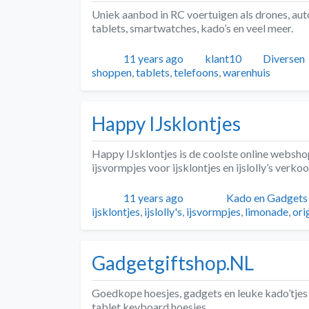
Uniek aanbod in RC voertuigen als drones, auto
tablets, smartwatches, kado’s en veel meer.
Geplaatst
Auteur
Categori
11 years ago
klant10
Diversen
shoppen
,
tablets
,
telefoons
,
warenhuis
Happy IJsklontjes
Happy IJsklontjes is de coolste online websho
ijsvormpjes voor ijsklontjes en ijslolly’s verkoo
Geplaatst
Auteur
Categorieën
11 years ago
Kado en Gadgets
ijsklontjes
,
ijslolly's
,
ijsvormpjes
,
limonade
,
ori
Gadgetgiftshop.NL
Goedkope hoesjes, gadgets en leuke kado’tjes
tablet keyboard hoesjes.