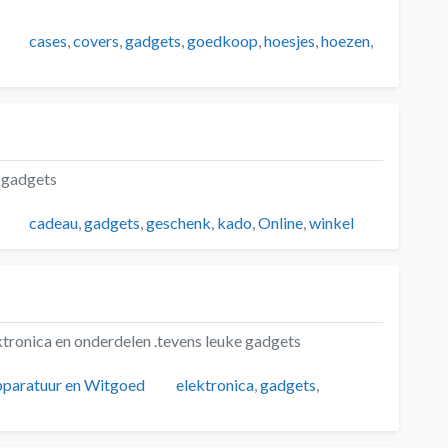
Tags
cases
,
covers
,
gadgets
,
goedkoop
,
hoesjes
,
hoezen
,
 gadgets
Tags
cadeau
,
gadgets
,
geschenk
,
kado
,
Online
,
winkel
ktronica en onderdelen .tevens leuke gadgets
Tags
pparatuur en Witgoed
elektronica
,
gadgets
,