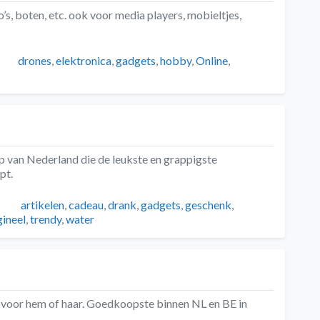
’s, boten, etc. ook voor media players, mobieltjes,
eën
Tags
drones
,
elektronica
,
gadgets
,
hobby
,
Online
,
p van Nederland die de leukste en grappigste
pt.
Tags
artikelen
,
cadeau
,
drank
,
gadgets
,
geschenk
,
gineel
,
trendy
,
water
 voor hem of haar. Goedkoopste binnen NL en BE in