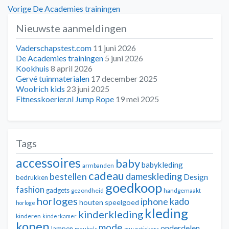
Bericht
Vorig
Vorige
De Academies trainingen
bericht:
Nieuwste aanmeldingen
navigatie
Vaderschapstest.com
11 juni 2026
De Academies trainingen
5 juni 2026
Kookhuis
8 april 2026
Gervé tuinmaterialen
17 december 2025
Woolrich kids
23 juni 2025
Fitnesskoerier.nl Jump Rope
19 mei 2025
Tags
accessoires
baby
babykleding
armbanden
cadeau
dameskleding
bestellen
Design
bedrukken
goedkoop
fashion
gadgets
gezondheid
handgemaakt
horloges
kado
iphone
houten speelgoed
horloge
kleding
kinderkleding
kinderen
kinderkamer
kopen
mode
onderdelen
lampen
meubels
muurstickers