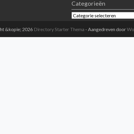
Categorieën
Categorieën
ht &kopie; 2026
Directory Starter Thema
- Aangedreven door
Wo