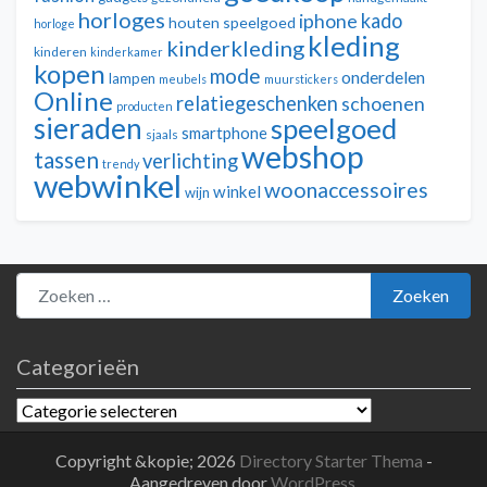
horloges
kado
iphone
houten speelgoed
horloge
kleding
kinderkleding
kinderen
kinderkamer
kopen
mode
onderdelen
lampen
meubels
muurstickers
Online
relatiegeschenken
schoenen
producten
sieraden
speelgoed
smartphone
sjaals
webshop
tassen
verlichting
trendy
webwinkel
woonaccessoires
winkel
wijn
Zoeken naar:
Zoeken
Categorieën
Categorieën
Copyright &kopie; 2026
Directory Starter Thema
-
Aangedreven door
WordPress
.