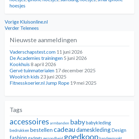
hoesjes
Bericht
Vorig
Vorige
Kluisonline.nl
bericht:
Volgend
Verder
Telenees
navigatie
bericht:
Nieuwste aanmeldingen
Vaderschapstest.com
11 juni 2026
De Academies trainingen
5 juni 2026
Kookhuis
8 april 2026
Gervé tuinmaterialen
17 december 2025
Woolrich kids
23 juni 2025
Fitnesskoerier.nl Jump Rope
19 mei 2025
Tags
accessoires
baby
babykleding
armbanden
cadeau
dameskleding
bestellen
Design
bedrukken
goedkoop
fashion
gadgets
gezondheid
handgemaakt