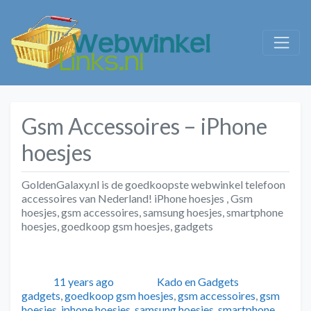
Gsm Accessoires – iPhone
hoesjes
GoldenGalaxy.nl is de goedkoopste webwinkel telefoon
accessoires van Nederland! iPhone hoesjes , Gsm
hoesjes, gsm accessoires, samsung hoesjes, smartphone
hoesjes, goedkoop gsm hoesjes, gadgets
Geplaatst
Auteur
Categorieën
Tags
11 years ago
Kado en Gadgets
gadgets
,
goedkoop gsm hoesjes
,
gsm accessoires
,
gsm
hoesjes
,
iphone hoesjes
,
samsung hoesjes
,
smartphone