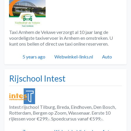
Taxi Arnhem de Veluwe verzorgt al 10 jaar lang de
voordeligste taxivervoer in Arnhem en omstreken. U
kunt ons bellen of direct uw taxi online reserveren.
Geplaatst
Auteur
Categorieën
5 years ago
Webwinkel-links.nl
Auto
Rijschool Intest
Intest rijschool Tilburg, Breda, Eindhoven, Den Bosch,
Rotterdam, Bergen op Zoom, Wassenaar. Eerste 10
rijlessen voor €299,-. Spoedcursus vanaf €599,-.