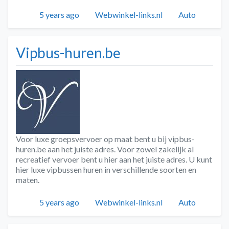
Geplaatst
Auteur
Categorieën
5 years ago
Webwinkel-links.nl
Auto
Vipbus-huren.be
Voor luxe groepsvervoer op maat bent u bij vipbus-
huren.be aan het juiste adres. Voor zowel zakelijk al
recreatief vervoer bent u hier aan het juiste adres. U kunt
hier luxe vipbussen huren in verschillende soorten en
maten.
Geplaatst
Auteur
Categorieën
5 years ago
Webwinkel-links.nl
Auto