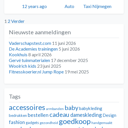
Geplaatst
Auteur
Categorieën
Tags
12 years ago
Auto
Taxi Nijmegen
Berichten
1
2
Verder
Nieuwste aanmeldingen
paginering
Vaderschapstest.com
11 juni 2026
De Academies trainingen
5 juni 2026
Kookhuis
8 april 2026
Gervé tuinmaterialen
17 december 2025
Woolrich kids
23 juni 2025
Fitnesskoerier.nl Jump Rope
19 mei 2025
Tags
accessoires
baby
babykleding
armbanden
cadeau
dameskleding
bestellen
Design
bedrukken
goedkoop
fashion
gadgets
gezondheid
handgemaakt