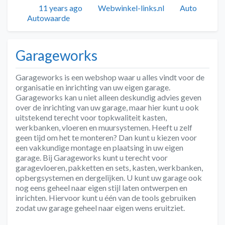
Geplaatst
Auteur
Categorieën
11 years ago
Webwinkel-links.nl
Auto
Tags
Autowaarde
Garageworks
Garageworks is een webshop waar u alles vindt voor de
organisatie en inrichting van uw eigen garage.
Garageworks kan u niet alleen deskundig advies geven
over de inrichting van uw garage, maar hier kunt u ook
uitstekend terecht voor topkwaliteit kasten,
werkbanken, vloeren en muursystemen. Heeft u zelf
geen tijd om het te monteren? Dan kunt u kiezen voor
een vakkundige montage en plaatsing in uw eigen
garage. Bij Garageworks kunt u terecht voor
garagevloeren, pakketten en sets, kasten, werkbanken,
opbergsystemen en dergelijken. U kunt uw garage ook
nog eens geheel naar eigen stijl laten ontwerpen en
inrichten. Hiervoor kunt u één van de tools gebruiken
zodat uw garage geheel naar eigen wens eruitziet.