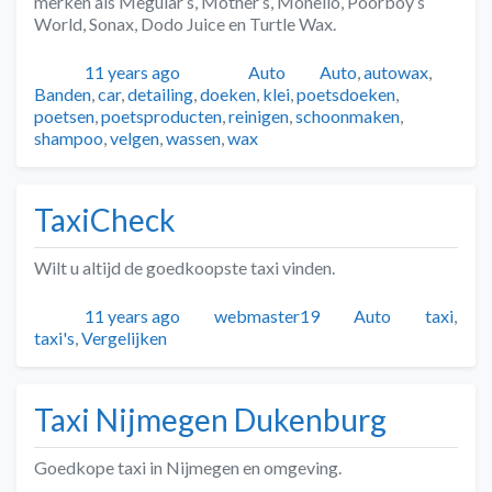
merken als Meguiar’s, Mother’s, Monello, Poorboy’s
World, Sonax, Dodo Juice en Turtle Wax.
Geplaatst
Auteur
Categorieën
Tags
11 years ago
Auto
Auto
,
autowax
,
Banden
,
car
,
detailing
,
doeken
,
klei
,
poetsdoeken
,
poetsen
,
poetsproducten
,
reinigen
,
schoonmaken
,
shampoo
,
velgen
,
wassen
,
wax
TaxiCheck
Wilt u altijd de goedkoopste taxi vinden.
Geplaatst
Auteur
Categorieën
Tags
11 years ago
webmaster19
Auto
taxi
,
taxi's
,
Vergelijken
Taxi Nijmegen Dukenburg
Goedkope taxi in Nijmegen en omgeving.