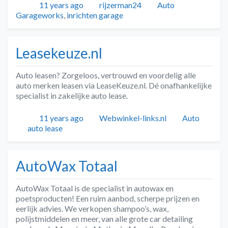
Geplaatst
Auteur
Categorieën
Tags
11 years ago
rijzerman24
Auto
Garageworks
,
inrichten garage
Leasekeuze.nl
Auto leasen? Zorgeloos, vertrouwd en voordelig alle
auto merken leasen via LeaseKeuze.nl. Dé onafhankelijke
specialist in zakelijke auto lease.
Geplaatst
Auteur
Categorieën
11 years ago
Webwinkel-links.nl
Auto
Tags
auto lease
AutoWax Totaal
AutoWax Totaal is de specialist in autowax en
poetsproducten! Een ruim aanbod, scherpe prijzen en
eerlijk advies. We verkopen shampoo’s, wax,
polijstmiddelen en meer, van alle grote car detailing