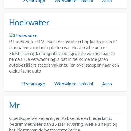
Geplaatst
Auteur
Categorieën
7 years ago
Webwinkel-links.nl
Auto
Hoekwater
P. Hoekwater B.V. levert en installeert oplaadpunten of
laadpalen voor het opladen van elektrische auto’s.
Elektrisch rijden begint steeds grotere vormen aan te
nemen. De verwachting is dat in de komende jaren
autobezitters steeds vaker zullen overstappen naar een
elektrische auto.
Geplaatst
Auteur
Categorieën
8 years ago
Webwinkel-links.nl
Auto
Mr
Goedkope Verzekeringen Pakket is een Nederlands
bedrijf met meer dan 15 jaar ervaring, welke u helpt bij
het kiezen van de beste verzekering.