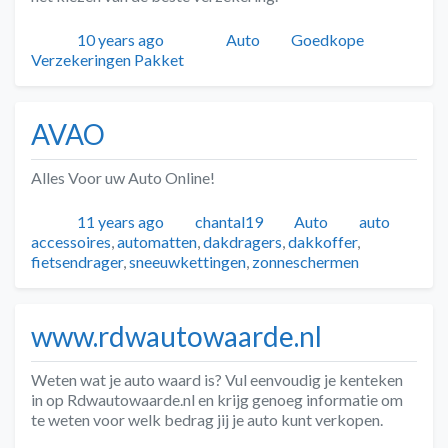
Geplaatst
Auteur
Categorieën
Tags
10 years ago
Auto
Goedkope
Verzekeringen Pakket
AVAO
Alles Voor uw Auto Online!
Geplaatst
Auteur
Categorieën
Tags
11 years ago
chantal19
Auto
auto
accessoires
,
automatten
,
dakdragers
,
dakkoffer
,
fietsendrager
,
sneeuwkettingen
,
zonneschermen
www.rdwautowaarde.nl
Weten wat je auto waard is? Vul eenvoudig je kenteken
in op Rdwautowaarde.nl en krijg genoeg informatie om
te weten voor welk bedrag jij je auto kunt verkopen.