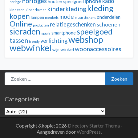
horloges
kado
iphone
houten speelgoed
horloge
kleding
kinderkleding
kinderen
kinderkamer
kopen
mode
onderdelen
lampen
meubels
muurstickers
Online
relatiegeschenken
schoenen
producten
sieraden
speelgoed
smartphone
sjaals
webshop
tassen
verlichting
trendy
webwinkel
woonaccessoires
winkel
wijn
Zoeken naar:
Zoeken
Categorieën
Categorieën
Copyright &kopie; 2026
Directory Starter Thema
-
Aangedreven door
WordPress
.