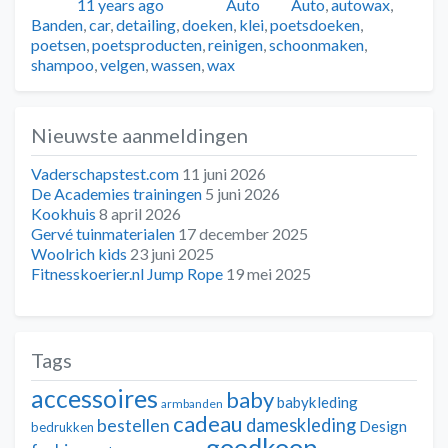
Geplaatst
Auteur
Categorieën
Tags
11 years ago
Auto
Auto
,
autowax
,
Banden
,
car
,
detailing
,
doeken
,
klei
,
poetsdoeken
,
poetsen
,
poetsproducten
,
reinigen
,
schoonmaken
,
shampoo
,
velgen
,
wassen
,
wax
Nieuwste aanmeldingen
Vaderschapstest.com
11 juni 2026
De Academies trainingen
5 juni 2026
Kookhuis
8 april 2026
Gervé tuinmaterialen
17 december 2025
Woolrich kids
23 juni 2025
Fitnesskoerier.nl Jump Rope
19 mei 2025
Tags
accessoires
baby
babykleding
armbanden
cadeau
dameskleding
bestellen
Design
bedrukken
goedkoop