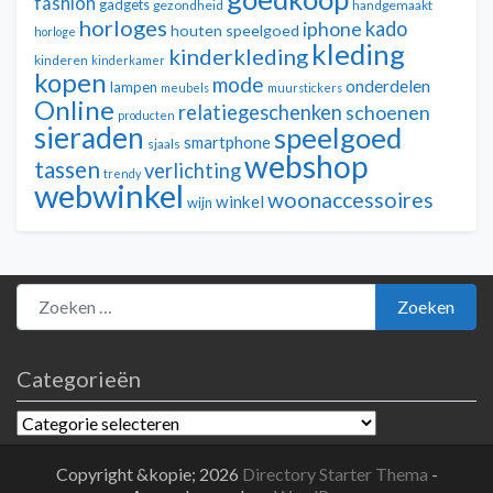
fashion
gadgets
gezondheid
handgemaakt
horloges
kado
iphone
houten speelgoed
horloge
kleding
kinderkleding
kinderen
kinderkamer
kopen
mode
onderdelen
lampen
meubels
muurstickers
Online
relatiegeschenken
schoenen
producten
sieraden
speelgoed
smartphone
sjaals
webshop
tassen
verlichting
trendy
webwinkel
woonaccessoires
winkel
wijn
Zoeken naar:
Zoeken
Categorieën
Categorieën
Copyright &kopie; 2026
Directory Starter Thema
-