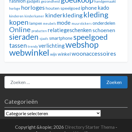
fashion
gadgets
gezondheid
handgemaakt
horloges
kado
iphone
houten speelgoed
horloge
kleding
kinderkleding
kinderen
kinderkamer
kopen
mode
onderdelen
lampen
meubels
muurstickers
Online
relatiegeschenken
schoenen
producten
sieraden
speelgoed
smartphone
sjaals
webshop
tassen
verlichting
trendy
webwinkel
woonaccessoires
winkel
wijn
Zoeken naar:
Zoeken
Categorieën
Categorieën
Copyright &kopie; 2026
Directory Starter Thema
-