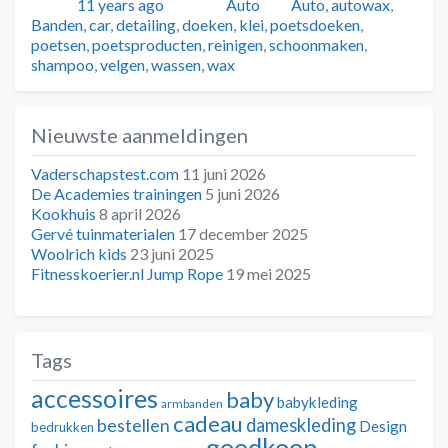
Geplaatst
Auteur
Categorieën
Tags
11 years ago
Auto
Auto
,
autowax
,
Banden
,
car
,
detailing
,
doeken
,
klei
,
poetsdoeken
,
poetsen
,
poetsproducten
,
reinigen
,
schoonmaken
,
shampoo
,
velgen
,
wassen
,
wax
Nieuwste aanmeldingen
Vaderschapstest.com
11 juni 2026
De Academies trainingen
5 juni 2026
Kookhuis
8 april 2026
Gervé tuinmaterialen
17 december 2025
Woolrich kids
23 juni 2025
Fitnesskoerier.nl Jump Rope
19 mei 2025
Tags
accessoires
baby
babykleding
armbanden
cadeau
dameskleding
bestellen
Design
bedrukken
goedkoop