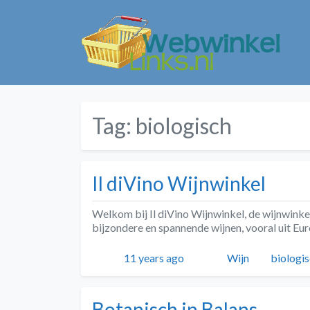
Tag:
biologisch
Il diVino Wijnwinkel
Welkom bij Il diVino Wijnwinkel, de wijnwinkel
bijzondere en spannende wijnen, vooral uit Eur
Geplaatst
Auteur
Categorieën
Tags
11 years ago
Wijn
biologi
Botanisch in Balans