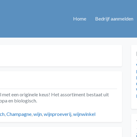
Home
Bedrijf aanmelden
 met een originele keus! Het assortiment bestaat uit
opa en biologisch.
sch
,
Champagne
,
wijn
,
wijnproeverij
,
wijnwinkel