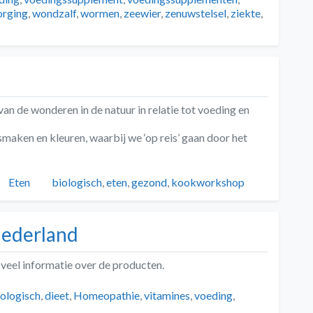
rging
,
wondzalf
,
wormen
,
zeewier
,
zenuwstelsel
,
ziekte
,
 de wonderen in de natuur in relatie tot voeding en
smaken en kleuren, waarbij we ‘op reis’ gaan door het
Categorieën
Tags
Eten
biologisch
,
eten
,
gezond
,
kookworkshop
ederland
veel informatie over de producten.
ags
iologisch
,
dieet
,
Homeopathie
,
vitamines
,
voeding
,