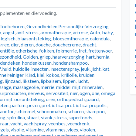
pplementen en diervoeding.
ën
 Toebehoren
,
Gezondheid en Persoonlijke Verzorging
n
,
angst
,
anti-stress
,
aromatherapie
,
artrose
,
Auto
,
baby
,
ologisch
,
blaasontsteking
,
bloesemtherapie
,
calendula
,
arree
,
dier
,
dieren
,
douche
,
douchecreme
,
dracht
,
entiële
,
etherische
,
fokken
,
fokmerrie
,
fret
,
frettenvoer
,
ezondheid
,
Golden
,
griep
,
haarverzorging
,
hart
,
hernia
,
ndendeken
,
hondenkussen
,
hondenshampoo
,
f
,
huid
,
huidolie
,
insecten
,
insectenspray
,
jeuk
,
jicht
,
kat
,
nnelreiniger
,
Kind
,
klei
,
kokos
,
krillolie
,
kruiden
,
ng
,
lijnzaad
,
liksteen
,
lipbalsem
,
lippen
,
lucht
,
ssage
,
massageolie
,
merrie
,
middel
,
mijt
,
mineralen
,
uurproducten
,
nerveus
,
nervositeit
,
nier
,
ogen
,
olie
,
omega
,
ormijt
,
oorontsteking
,
oren
,
orthopedisch
,
paard
,
eten
,
parfum
,
pezen
,
prebiotica
,
probiotica
,
propolis
,
anofor
,
schimmel
,
schoonmaken
,
schuren
,
shampoo
,
ing
,
spirulina
,
staart
,
stank
,
stress
,
superfoods
,
raar
,
vacht
,
vachtspray
,
veenbes
,
veendrenk
,
ezels
,
visolie
,
vitamine
,
vitamines
,
vlees
,
vlooien
,
ding
,
voedingssupplement
,
voedingssupplementen
,