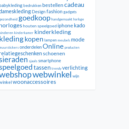
cadeau
bestellen
babykleding
bedrukken
dameskleding
fashion
Design
gadgets
goedkoop
gezondheid
handgemaakt
horloge
horloges
kado
iphone
houten speelgoed
kinderkleding
kinderen
kinderkamer
kleding
kopen
mode
lampen
meubels
Online
onderdelen
muurstickers
producten
relatiegeschenken
schoenen
sieraden
smartphone
sjaals
speelgoed
tassen
verlichting
trendy
webwinkel
webshop
wijn
woonaccessoires
winkel