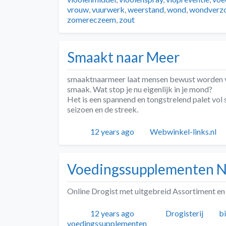
vrouw
,
vuurwerk
,
weerstand
,
wond
,
wondverzo
zomereczeem
,
zout
Smaakt naar Meer
smaaktnaarmeer laat mensen bewust worden van
smaak. Wat stop je nu eigenlijk in je mond?
Het is een spannend en tongstrelend palet vol 
seizoen en de streek.
Geplaatst
Auteur
12 years ago
Webwinkel-links.nl
Voedingssupplementen N
Online Drogist met uitgebreid Assortiment en 
Geplaatst
Auteur
Categorieën
T
12 years ago
Drogisterij
b
voedingssupplementen