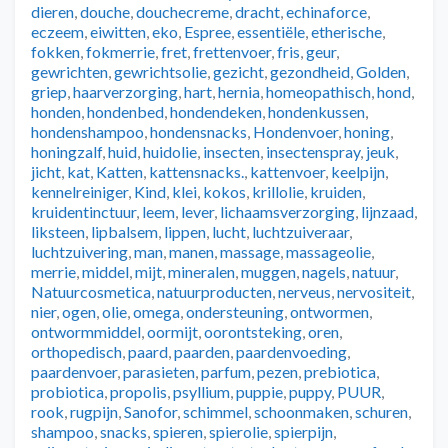
dieren
,
douche
,
douchecreme
,
dracht
,
echinaforce
,
eczeem
,
eiwitten
,
eko
,
Espree
,
essentiële
,
etherische
,
fokken
,
fokmerrie
,
fret
,
frettenvoer
,
fris
,
geur
,
gewrichten
,
gewrichtsolie
,
gezicht
,
gezondheid
,
Golden
,
griep
,
haarverzorging
,
hart
,
hernia
,
homeopathisch
,
hond
,
honden
,
hondenbed
,
hondendeken
,
hondenkussen
,
hondenshampoo
,
hondensnacks
,
Hondenvoer
,
honing
,
honingzalf
,
huid
,
huidolie
,
insecten
,
insectenspray
,
jeuk
,
jicht
,
kat
,
Katten
,
kattensnacks.
,
kattenvoer
,
keelpijn
,
kennelreiniger
,
Kind
,
klei
,
kokos
,
krillolie
,
kruiden
,
kruidentinctuur
,
leem
,
lever
,
lichaamsverzorging
,
lijnzaad
,
liksteen
,
lipbalsem
,
lippen
,
lucht
,
luchtzuiveraar
,
luchtzuivering
,
man
,
manen
,
massage
,
massageolie
,
merrie
,
middel
,
mijt
,
mineralen
,
muggen
,
nagels
,
natuur
,
Natuurcosmetica
,
natuurproducten
,
nerveus
,
nervositeit
,
nier
,
ogen
,
olie
,
omega
,
ondersteuning
,
ontwormen
,
ontwormmiddel
,
oormijt
,
oorontsteking
,
oren
,
orthopedisch
,
paard
,
paarden
,
paardenvoeding
,
paardenvoer
,
parasieten
,
parfum
,
pezen
,
prebiotica
,
probiotica
,
propolis
,
psyllium
,
puppie
,
puppy
,
PUUR
,
rook
,
rugpijn
,
Sanofor
,
schimmel
,
schoonmaken
,
schuren
,
shampoo
,
snacks
,
spieren
,
spierolie
,
spierpijn
,