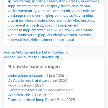
spijsvertering
,
spirulina
,
staart
,
stank
,
stress
,
superfoods
,
supplement
,
tanden
,
tekenspray
,
traanverwijderaar
,
vacht
,
vachtspray
,
veenbes
,
veendrenk
,
veendrenkstof
,
verdamper
,
vers
,
verzorging
,
vezels
,
visolie
,
vitamine
,
vitamines
,
vlees
,
vlooien
,
vlooienmiddel
,
vlooienspray
,
vlopreventie
,
voeding
,
voedingssupplement
,
voedingssupplementen
,
vrouw
,
vuurwerk
,
weerstand
,
wond
,
wondverzorging
,
wondzalf
,
wormen
,
zeewier
,
zenuwstelsel
,
ziekte
,
zomereczeem
,
zout
Bericht
Vorig
Vorige
Autogarage Berkel en Rodenrijs
bericht:
Volgend
Verder
Taxi Nijmegen Dukenburg
navigatie
bericht:
Nieuwste aanmeldingen
Vaderschapstest.com
11 juni 2026
De Academies trainingen
5 juni 2026
Kookhuis
8 april 2026
Gervé tuinmaterialen
17 december 2025
Woolrich kids
23 juni 2025
Fitnesskoerier.nl Jump Rope
19 mei 2025