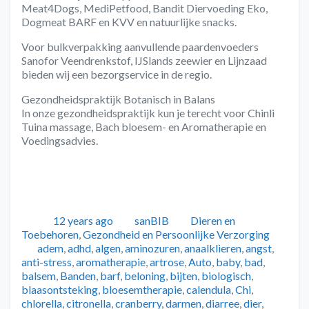
Meat4Dogs, MediPetfood, Bandit Diervoeding Eko,
Dogmeat BARF en KVV en natuurlijke snacks.
Voor bulkverpakking aanvullende paardenvoeders
Sanofor Veendrenkstof, IJSlands zeewier en Lijnzaad
bieden wij een bezorgservice in de regio.
Gezondheidspraktijk Botanisch in Balans
In onze gezondheidspraktijk kun je terecht voor Chinli
Tuina massage, Bach bloesem- en Aromatherapie en
Voedingsadvies.
Geplaatst
Auteur
Categorieën
12 years ago
sanBIB
Dieren en
Toebehoren
,
Gezondheid en Persoonlijke Verzorging
Tags
adem
,
adhd
,
algen
,
aminozuren
,
anaalklieren
,
angst
,
anti-stress
,
aromatherapie
,
artrose
,
Auto
,
baby
,
bad
,
balsem
,
Banden
,
barf
,
beloning
,
bijten
,
biologisch
,
blaasontsteking
,
bloesemtherapie
,
calendula
,
Chi
,
chlorella
,
citronella
,
cranberry
,
darmen
,
diarree
,
dier
,