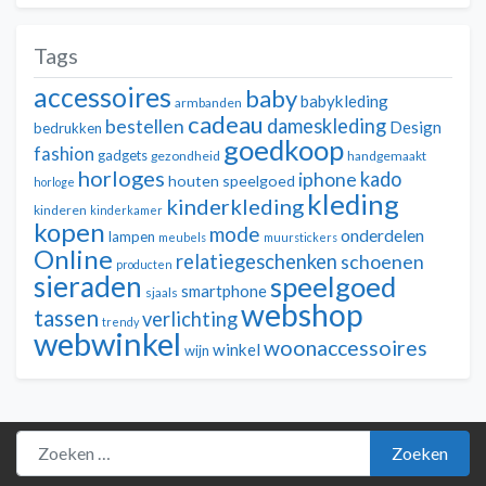
Tags
accessoires
baby
babykleding
armbanden
cadeau
dameskleding
bestellen
Design
bedrukken
goedkoop
fashion
gadgets
gezondheid
handgemaakt
horloges
kado
iphone
houten speelgoed
horloge
kleding
kinderkleding
kinderen
kinderkamer
kopen
mode
onderdelen
lampen
meubels
muurstickers
Online
relatiegeschenken
schoenen
producten
sieraden
speelgoed
smartphone
sjaals
webshop
tassen
verlichting
trendy
webwinkel
woonaccessoires
winkel
wijn
Zoeken naar:
Zoeken