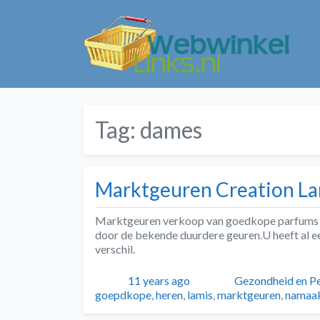
Tag:
dames
Marktgeuren Creation La
Marktgeuren verkoop van goedkope parfums va
door de bekende duurdere geuren.U heeft al e
verschil.
Geplaatst
Auteur
Categorieën
11 years ago
Gezondheid en Pe
goepdkope
,
heren
,
lamis
,
marktgeuren
,
namaa