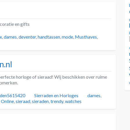
oratie en gifts
x
,
dames
,
deventer
,
handtassen
,
mode
,
Musthaves
,
n.nl
erfecte horloge of sieraad! Wij beschikken over ruime
opmerken.
Categorieën
Tags
raden5615420
Sierraden en Horloges
dames
,
,
Online
,
sieraad
,
sieraden
,
trendy
,
watches