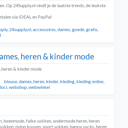
en. Op 24Supply.nl vindt je de laatste trends, de leukste
betalen via IDEAL en PayPal
pply
,
24supply.nl
,
accessoires
,
dames
,
goede
,
gratis
,
l
dames, heren & kinder mode
, heren & kinder mode
ën
Tags
blouse
,
dames
,
heren
,
kinder
,
kleding
,
kleding online
,
loci
,
webshop
,
webwinkel
n, beenmode, falke sokken, ondermode heren, heren
sokken, nylon kousen, sport sokken, happy socks, heren