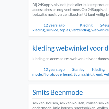
Bij 24Supply.nl vindt je de allerleukste product
accessoires en nog veel meer. Op 24Supply.nl
betaalt u nooit verzendkosten! U kunt veilig 
Geplaatst
Auteur
Categorieën
Tags
12 years ago
Kleding
24su
kleding
,
service
,
topjes
,
verzending
,
webwinke
kleding webwinkel voor 
kleding en accessoires webwinkel voor dames
Geplaatst
Auteur
Categorie
12 years ago
Stanley
Kleding
mode
,
Norah
,
overhemd
,
Scum
,
shirt
,
trend
,
Vel
Smits Beenmode
sokken, kousen, sokken kousen, kousen sokke
ondermode, knie kousen, sportsokken, wollen 