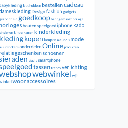
cadeau
bestellen
babykleding
bedrukken
dameskleding
fashion
Design
gadgets
goedkoop
gezondheid
handgemaakt
horloge
horloges
kado
iphone
houten speelgoed
kinderkleding
kinderen
kinderkamer
kleding
kopen
mode
lampen
meubels
Online
onderdelen
muurstickers
producten
relatiegeschenken
schoenen
sieraden
smartphone
sjaals
speelgoed
tassen
verlichting
trendy
webwinkel
webshop
wijn
woonaccessoires
winkel