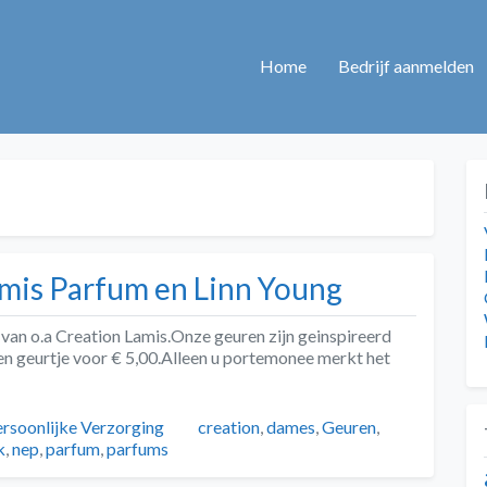
Home
Bedrijf aanmelden
mis Parfum en Linn Young
n o.a Creation Lamis.Onze geuren zijn geinspireerd
en geurtje voor € 5,00.Alleen u portemonee merkt het
Tags
rsoonlijke Verzorging
creation
,
dames
,
Geuren
,
k
,
nep
,
parfum
,
parfums