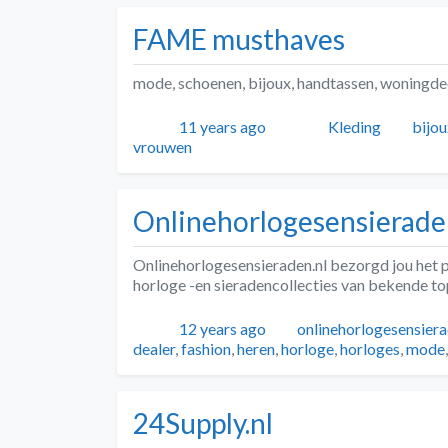
FAME musthaves
mode, schoenen, bijoux, handtassen, woningdec
Geplaatst
Auteur
Categorieën
Tags
11 years ago
Kleding
bijou
vrouwen
Onlinehorlogesensierade
Onlinehorlogesensieraden.nl bezorgd jou het p
horloge -en sieradencollecties van bekende t
Geplaatst
Auteur
12 years ago
onlinehorlogesensie
dealer
,
fashion
,
heren
,
horloge
,
horloges
,
mode
24Supply.nl