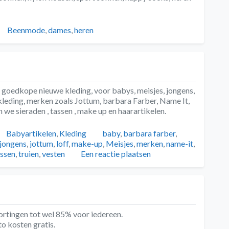
ën
Tags
Beenmode
,
dames
,
heren
goedkope nieuwe kleding, voor babys, meisjes, jongens,
eding, merken zoals Jottum, barbara Farber, Name It,
 we sieraden , tassen , make up en haarartikelen.
Categorieën
Tags
Babyartikelen
,
Kleding
baby
,
barbara farber
,
jongens
,
jottum
,
loff
,
make-up
,
Meisjes
,
merken
,
name-it
,
assen
,
truien
,
vesten
Een reactie plaatsen
ortingen tot wel 85% voor iedereen.
to kosten gratis.