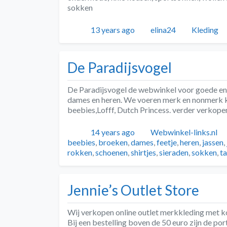
sokken
Geplaatst
Auteur
Categorie
13 years ago
elina24
Kleding
De Paradijsvogel
De Paradijsvogel de webwinkel voor goede en 
dames en heren. We voeren merk en nonmerk kl
beebies,Lofff, Dutch Princess. verder verkopen
Geplaatst
Auteur
14 years ago
Webwinkel-links.nl
beebies
,
broeken
,
dames
,
feetje
,
heren
,
jassen
,
rokken
,
schoenen
,
shirtjes
,
sieraden
,
sokken
,
t
Jennie’s Outlet Store
Wij verkopen online outlet merkkleding met k
Bij een bestelling boven de 50 euro zijn de por