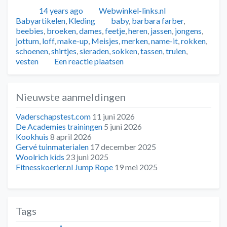
Geplaatst
Auteur
Categorieën
14 years ago
Webwinkel-links.nl
Tags
Babyartikelen
,
Kleding
baby
,
barbara farber
,
beebies
,
broeken
,
dames
,
feetje
,
heren
,
jassen
,
jongens
,
jottum
,
loff
,
make-up
,
Meisjes
,
merken
,
name-it
,
rokken
,
schoenen
,
shirtjes
,
sieraden
,
sokken
,
tassen
,
truien
,
vesten
Een reactie plaatsen
Nieuwste aanmeldingen
Vaderschapstest.com
11 juni 2026
De Academies trainingen
5 juni 2026
Kookhuis
8 april 2026
Gervé tuinmaterialen
17 december 2025
Woolrich kids
23 juni 2025
Fitnesskoerier.nl Jump Rope
19 mei 2025
Tags