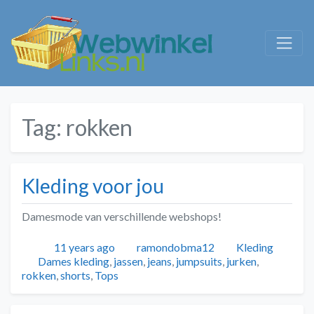
Tag:
rokken
Kleding voor jou
Damesmode van verschillende webshops!
Geplaatst
Auteur
Categorieën
11 years ago
ramondobma12
Kleding
Tags
Dames kleding
,
jassen
,
jeans
,
jumpsuits
,
jurken
,
rokken
,
shorts
,
Tops