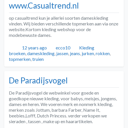
www.Casualtrend.nl
op casualtrend kun je allerlei soorten dameskleding
vinden. Wij bieden verschillende topmerken aan via onze
website.Kortom kleding webshop voor de
modebewuste dames.
Geplaatst
Auteur
Categorieën
Tags
12 years ago
ecco10
Kleding
broeken
,
dameskleding
,
jassen
,
jeans
,
jurken
,
rokken
,
topmerken
,
truien
De Paradijsvogel
De Paradijsvogel de webwinkel voor goede en
goedkope nieuwe kleding, voor babys, meisjes, jongens,
dames en heren. We voeren merk en nonmerk kleding,
merken zoals Jottum, barbara Farber, Name It,
beebies,Lofff, Dutch Princess. verder verkopen we
sieraden , tassen , make up en haarartikelen.