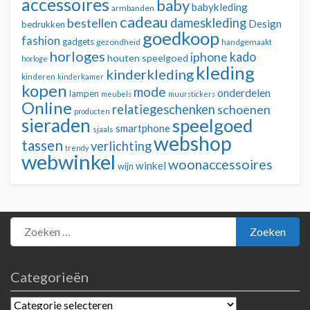
accessoires
baby
babykleding
armbanden
cadeau
dameskleding
bestellen
Design
bedrukken
goedkoop
fashion
gadgets
gezondheid
handgemaakt
horloges
kado
iphone
houten speelgoed
horloge
kleding
kinderkleding
kinderen
kinderkamer
kopen
mode
onderdelen
lampen
meubels
muurstickers
Online
relatiegeschenken
schoenen
producten
sieraden
speelgoed
smartphone
sjaals
webshop
tassen
verlichting
trendy
webwinkel
woonaccessoires
winkel
wijn
Zoeken naar:
Zoeken
Categorieën
Categorieën