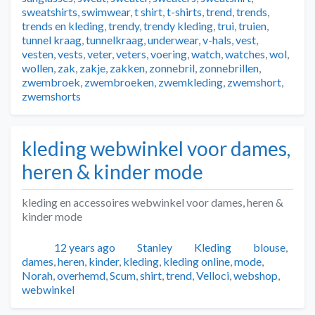
sweatshirts
,
swimwear
,
t shirt
,
t-shirts
,
trend
,
trends
,
trends en kleding
,
trendy
,
trendy kleding
,
trui
,
truien
,
tunnel kraag
,
tunnelkraag
,
underwear
,
v-hals
,
vest
,
vesten
,
vests
,
veter
,
veters
,
voering
,
watch
,
watches
,
wol
,
wollen
,
zak
,
zakje
,
zakken
,
zonnebril
,
zonnebrillen
,
zwembroek
,
zwembroeken
,
zwemkleding
,
zwemshort
,
zwemshorts
kleding webwinkel voor dames,
heren & kinder mode
kleding en accessoires webwinkel voor dames, heren &
kinder mode
Geplaatst
Auteur
Categorieën
Tags
12 years ago
Stanley
Kleding
blouse
,
dames
,
heren
,
kinder
,
kleding
,
kleding online
,
mode
,
Norah
,
overhemd
,
Scum
,
shirt
,
trend
,
Velloci
,
webshop
,
webwinkel