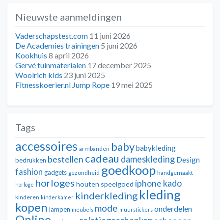
Nieuwste aanmeldingen
Vaderschapstest.com
11 juni 2026
De Academies trainingen
5 juni 2026
Kookhuis
8 april 2026
Gervé tuinmaterialen
17 december 2025
Woolrich kids
23 juni 2025
Fitnesskoerier.nl Jump Rope
19 mei 2025
Tags
accessoires
baby
babykleding
armbanden
cadeau
dameskleding
bestellen
Design
bedrukken
goedkoop
fashion
gadgets
gezondheid
handgemaakt
horloges
kado
iphone
houten speelgoed
horloge
kleding
kinderkleding
kinderen
kinderkamer
kopen
mode
onderdelen
lampen
meubels
muurstickers
Online