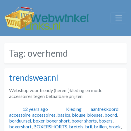
Tag:
overhemd
trendswear.nl
Webshop voor trendy (heren-)kleding en mode
accessoires tegen betaalbare prijzen
Geplaatst
Auteur
Categorieën
Tags
12 years ago
Kleding
aantrekkoord
,
accessoire
,
accessoires
,
basics
,
blouse
,
blouses
,
boord
,
borduursel
,
boxer
,
boxer short
,
boxer shorts
,
boxers
,
boxershort
,
BOXERSHORTS
,
bretels
,
bril
,
brillen
,
broek
,