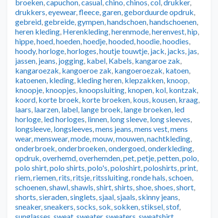
broeken
,
capuchon
,
casual
,
chino
,
chinos
,
col
,
drukker
,
drukkers
,
eyewear
,
fleece
,
garen
,
geborduurde opdruk
,
gebreid
,
gebreide
,
gympen
,
handschoen
,
handschoenen
,
heren kleding
,
Herenkleding
,
herenmode
,
herenvest
,
hip
,
hippe
,
hoed
,
hoeden
,
hoedje
,
hooded
,
hoodie
,
hoodies
,
hoody
,
horloge
,
horloges
,
houtje touwtje
,
jack
,
jacks
,
jas
,
jassen
,
jeans
,
jogging
,
kabel
,
Kabels
,
kangaroe zak
,
kangaroezak
,
kangoeroe zak
,
kangoeroezak
,
katoen
,
katoenen
,
kleding
,
kleding heren
,
klepzakken
,
knoop
,
knoopje
,
knoopjes
,
knoopsluiting
,
knopen
,
kol
,
kontzak
,
koord
,
korte broek
,
korte broeken
,
kous
,
kousen
,
kraag
,
laars
,
laarzen
,
label
,
lange broek
,
lange broeken
,
led
horloge
,
led horloges
,
linnen
,
long sleeve
,
long sleeves
,
longsleeve
,
longsleeves
,
mens jeans
,
mens vest
,
mens
wear
,
menswear
,
mode
,
mouw
,
mouwen
,
nachtkleding
,
onderbroek
,
onderbroeken
,
ondergoed
,
onderkleding
,
opdruk
,
overhemd
,
overhemden
,
pet
,
petje
,
petten
,
polo
,
polo shirt
,
polo shirts
,
polo's
,
poloshirt
,
poloshirts
,
print
,
riem
,
riemen
,
rits
,
ritsje
,
ritssluiting
,
ronde hals
,
schoen
,
schoenen
,
shawl
,
shawls
,
shirt
,
shirts
,
shoe
,
shoes
,
short
,
shorts
,
sieraden
,
singlets
,
sjaal
,
sjaals
,
skinny jeans
,
sneaker
,
sneakers
,
socks
,
sok
,
sokken
,
stiksel
,
stof
,
sunglasses
,
sweat
,
sweater
,
sweaters
,
sweatshirt
,