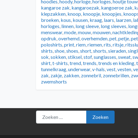
hoodies
,
hoody
,
horloge
,
horloges
,
houtje touw
kangaroe zak
,
kangaroezak
,
kangoeroe zak
,
k
klepzakken
,
knoop
,
knoopje
,
knoopjes
,
knoops
broeken
,
kous
,
kousen
,
kraag
,
laars
,
laarzen
,
la
horloges
,
linnen
,
long sleeve
,
long sleeves
,
long
menswear
,
mode
,
mouw
,
mouwen
,
nachtkledin
opdruk
,
overhemd
,
overhemden
,
pet
,
petje
,
pet
poloshirts
,
print
,
riem
,
riemen
,
rits
,
ritsje
,
ritssl
shirts
,
shoe
,
shoes
,
short
,
shorts
,
sieraden
,
sing
sok
,
sokken
,
stiksel
,
stof
,
sunglasses
,
sweat
,
sw
shirt
,
t-shirts
,
trend
,
trends
,
trends en kleding
,
tunnelkraag
,
underwear
,
v-hals
,
vest
,
vesten
,
ve
zak
,
zakje
,
zakken
,
zonnebril
,
zonnebrillen
,
zw
zwemshorts
Zoeken naar:
Zoeken