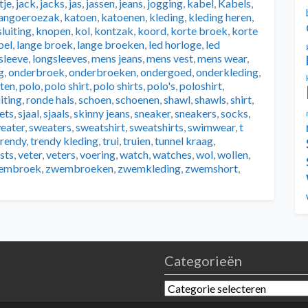
tje
,
jack
,
jacks
,
jas
,
jassen
,
jeans
,
jogging
,
kabel
,
Kabels
,
angoeroezak
,
katoen
,
katoenen
,
kleding
,
kleding heren
,
luiting
,
knopen
,
kol
,
kontzak
,
koord
,
korte broek
,
korte
bel
,
lange broek
,
lange broeken
,
led horloge
,
led
sleeve
,
longsleeves
,
mens jeans
,
mens vest
,
mens wear
,
g
,
onderbroek
,
onderbroeken
,
ondergoed
,
onderkleding
,
ten
,
polo
,
polo shirt
,
polo shirts
,
polo's
,
poloshirt
,
uiting
,
ronde hals
,
schoen
,
schoenen
,
shawl
,
shawls
,
shirt
,
lets
,
sjaal
,
sjaals
,
skinny jeans
,
sneaker
,
sneakers
,
socks
,
eater
,
sweaters
,
sweatshirt
,
sweatshirts
,
swimwear
,
t
trendy
,
trendy kleding
,
trui
,
truien
,
tunnel kraag
,
sts
,
veter
,
veters
,
voering
,
watch
,
watches
,
wol
,
wollen
,
embroek
,
zwembroeken
,
zwemkleding
,
zwemshort
,
Categorieën
Categorieën