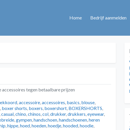
Home
Bedrijf aanmelden
 accessoires tegen betaalbare prijzen
rekkoord
,
accessoire
,
accessoires
,
basics
,
blouse
,
,
boxer shorts
,
boxers
,
boxershort
,
BOXERSHORTS
,
,
casual
,
chino
,
chinos
,
col
,
drukker
,
drukkers
,
eyewear
,
ebreide
,
gympen
,
handschoen
,
handschoenen
,
heren
hip
,
hippe
,
hoed
,
hoeden
,
hoedje
,
hooded
,
hoodie
,