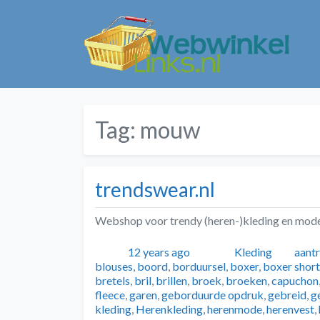
Tag:
mouw
trendswear.nl
Webshop voor trendy (heren-)kleding en mode
Geplaatst
Auteur
Categorieën
Tags
12 years ago
Kleding
aant
blouses
,
boord
,
borduursel
,
boxer
,
boxer short
bretels
,
bril
,
brillen
,
broek
,
broeken
,
capuchon
fleece
,
garen
,
geborduurde opdruk
,
gebreid
,
g
kleding
,
Herenkleding
,
herenmode
,
herenvest
,