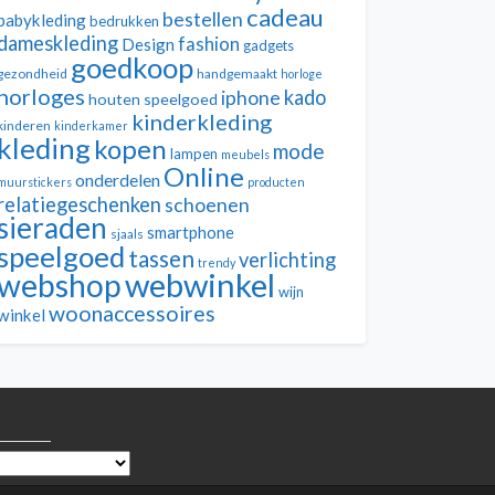
cadeau
bestellen
babykleding
bedrukken
dameskleding
fashion
Design
gadgets
goedkoop
gezondheid
handgemaakt
horloge
horloges
kado
iphone
houten speelgoed
kinderkleding
kinderen
kinderkamer
kleding
kopen
mode
lampen
meubels
Online
onderdelen
muurstickers
producten
relatiegeschenken
schoenen
sieraden
smartphone
sjaals
speelgoed
tassen
verlichting
trendy
webwinkel
webshop
wijn
woonaccessoires
winkel