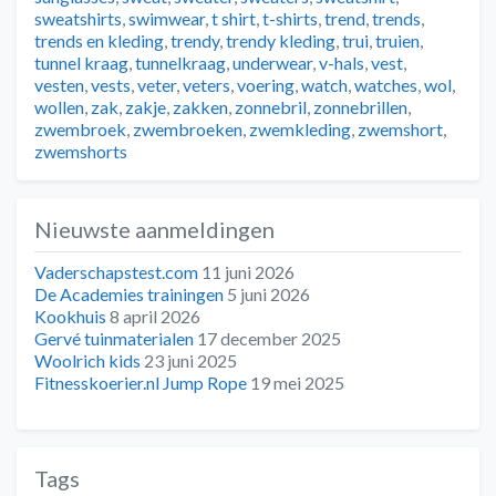
sweatshirts
,
swimwear
,
t shirt
,
t-shirts
,
trend
,
trends
,
trends en kleding
,
trendy
,
trendy kleding
,
trui
,
truien
,
tunnel kraag
,
tunnelkraag
,
underwear
,
v-hals
,
vest
,
vesten
,
vests
,
veter
,
veters
,
voering
,
watch
,
watches
,
wol
,
wollen
,
zak
,
zakje
,
zakken
,
zonnebril
,
zonnebrillen
,
zwembroek
,
zwembroeken
,
zwemkleding
,
zwemshort
,
zwemshorts
Nieuwste aanmeldingen
Vaderschapstest.com
11 juni 2026
De Academies trainingen
5 juni 2026
Kookhuis
8 april 2026
Gervé tuinmaterialen
17 december 2025
Woolrich kids
23 juni 2025
Fitnesskoerier.nl Jump Rope
19 mei 2025
Tags