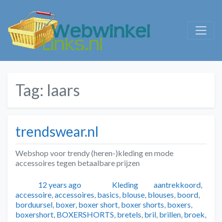
Tag:
laars
trendswear.nl
Webshop voor trendy (heren-)kleding en mode
accessoires tegen betaalbare prijzen
Geplaatst
Auteur
Categorieën
Tags
12 years ago
Kleding
aantrekkoord
,
accessoire
,
accessoires
,
basics
,
blouse
,
blouses
,
boord
,
borduursel
,
boxer
,
boxer short
,
boxer shorts
,
boxers
,
boxershort
,
BOXERSHORTS
,
bretels
,
bril
,
brillen
,
broek
,