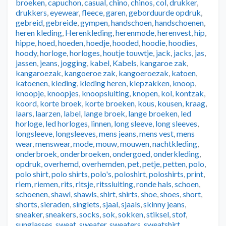
broeken
,
capuchon
,
casual
,
chino
,
chinos
,
col
,
drukker
,
drukkers
,
eyewear
,
fleece
,
garen
,
geborduurde opdruk
,
gebreid
,
gebreide
,
gympen
,
handschoen
,
handschoenen
,
heren kleding
,
Herenkleding
,
herenmode
,
herenvest
,
hip
,
hippe
,
hoed
,
hoeden
,
hoedje
,
hooded
,
hoodie
,
hoodies
,
hoody
,
horloge
,
horloges
,
houtje touwtje
,
jack
,
jacks
,
jas
,
jassen
,
jeans
,
jogging
,
kabel
,
Kabels
,
kangaroe zak
,
kangaroezak
,
kangoeroe zak
,
kangoeroezak
,
katoen
,
katoenen
,
kleding
,
kleding heren
,
klepzakken
,
knoop
,
knoopje
,
knoopjes
,
knoopsluiting
,
knopen
,
kol
,
kontzak
,
koord
,
korte broek
,
korte broeken
,
kous
,
kousen
,
kraag
,
laars
,
laarzen
,
label
,
lange broek
,
lange broeken
,
led
horloge
,
led horloges
,
linnen
,
long sleeve
,
long sleeves
,
longsleeve
,
longsleeves
,
mens jeans
,
mens vest
,
mens
wear
,
menswear
,
mode
,
mouw
,
mouwen
,
nachtkleding
,
onderbroek
,
onderbroeken
,
ondergoed
,
onderkleding
,
opdruk
,
overhemd
,
overhemden
,
pet
,
petje
,
petten
,
polo
,
polo shirt
,
polo shirts
,
polo's
,
poloshirt
,
poloshirts
,
print
,
riem
,
riemen
,
rits
,
ritsje
,
ritssluiting
,
ronde hals
,
schoen
,
schoenen
,
shawl
,
shawls
,
shirt
,
shirts
,
shoe
,
shoes
,
short
,
shorts
,
sieraden
,
singlets
,
sjaal
,
sjaals
,
skinny jeans
,
sneaker
,
sneakers
,
socks
,
sok
,
sokken
,
stiksel
,
stof
,
sunglasses
,
sweat
,
sweater
,
sweaters
,
sweatshirt
,