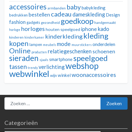
accessoires
baby
babykleding
armbanden
cadeau
dameskleding
bestellen
Design
bedrukken
goedkoop
fashion
gadgets
gezondheid
handgemaakt
horloges
kado
iphone
houten speelgoed
horloge
kleding
kinderkleding
kinderen
kinderkamer
kopen
mode
onderdelen
lampen
meubels
muurstickers
Online
relatiegeschenken
schoenen
producten
sieraden
speelgoed
smartphone
sjaals
webshop
tassen
verlichting
trendy
webwinkel
woonaccessoires
winkel
wijn
Zoeken naar:
Zoeken
Categorieën