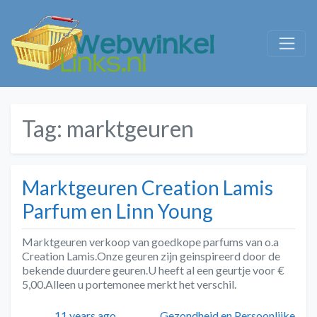
Tag:
marktgeuren
Marktgeuren Creation Lamis
Parfum en Linn Young
Marktgeuren verkoop van goedkope parfums van o.a
Creation Lamis.Onze geuren zijn geinspireerd door de
bekende duurdere geuren.U heeft al een geurtje voor €
5,00.Alleen u portemonee merkt het verschil.
Geplaatst
Auteur
Categorieën
11 years ago
Gezondheid en Persoonlijke