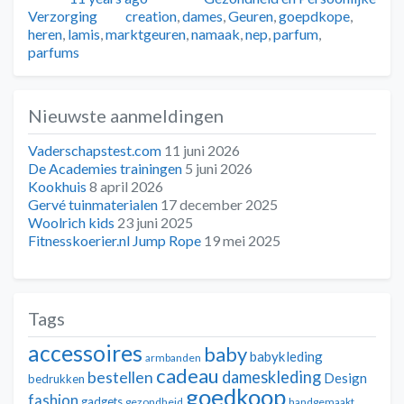
Tags
Verzorging
creation
,
dames
,
Geuren
,
goepdkope
,
heren
,
lamis
,
marktgeuren
,
namaak
,
nep
,
parfum
,
parfums
Nieuwste aanmeldingen
Vaderschapstest.com
11 juni 2026
De Academies trainingen
5 juni 2026
Kookhuis
8 april 2026
Gervé tuinmaterialen
17 december 2025
Woolrich kids
23 juni 2025
Fitnesskoerier.nl Jump Rope
19 mei 2025
Tags
accessoires
baby
babykleding
armbanden
cadeau
dameskleding
bestellen
Design
bedrukken
goedkoop
fashion
gadgets
gezondheid
handgemaakt