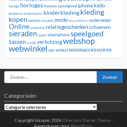
horloges
kado
iphone
houten speelgoed
horloge
kleding
kinderkleding
kinderen
kinderkamer
kopen
mode
onderdelen
lampen
meubels
muurstickers
Online
relatiegeschenken
schoenen
producten
sieraden
speelgoed
smartphone
sjaals
webshop
tassen
verlichting
trendy
webwinkel
woonaccessoires
winkel
wijn
Zoeken naar:
Zoeken
Categorieën
Categorieën
Copyright &kopie; 2026
Directory Starter Thema
-
Aangedreven door
WordPress
.