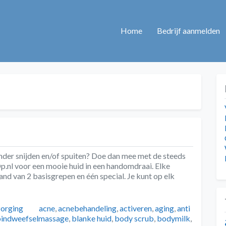
Home
Bedrijf aanmelden
onder snijden en/of spuiten? Doe dan mee met de steeds
p.nl voor een mooie huid in een handomdraai. Elke
d van 2 basisgrepen en één special. Je kunt op elk
Tags
zorging
acne
,
acnebehandeling
,
activeren
,
aging
,
anti
indweefselmassage
,
blanke huid
,
body scrub
,
bodymilk
,