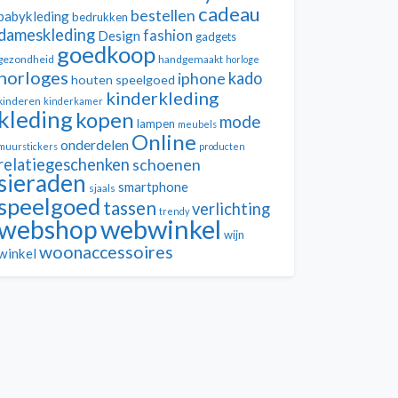
cadeau
bestellen
babykleding
bedrukken
dameskleding
fashion
Design
gadgets
goedkoop
gezondheid
handgemaakt
horloge
horloges
kado
iphone
houten speelgoed
kinderkleding
kinderen
kinderkamer
kleding
kopen
mode
lampen
meubels
Online
onderdelen
muurstickers
producten
relatiegeschenken
schoenen
sieraden
smartphone
sjaals
speelgoed
tassen
verlichting
trendy
webwinkel
webshop
wijn
woonaccessoires
winkel