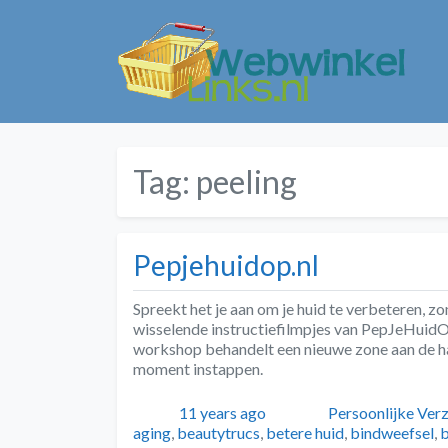
Tag:
peeling
Pepjehuidop.nl
Spreekt het je aan om je huid te verbeteren, z
wisselende instructiefilmpjes van PepJeHuidO
workshop behandelt een nieuwe zone aan de han
moment instappen.
Geplaatst
Auteur
Categorieën
11 years ago
Persoonlijke Ver
aging
,
beautytrucs
,
betere huid
,
bindweefsel
,
b