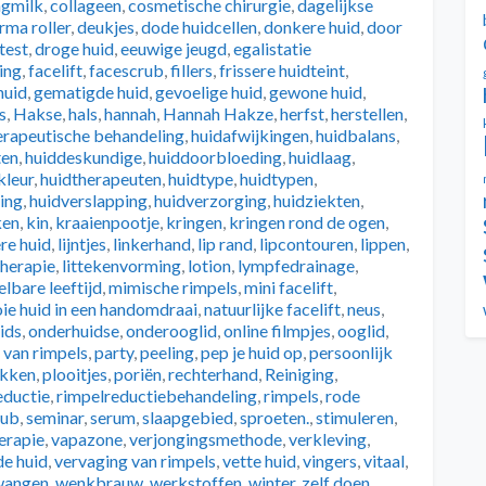
ngmilk
,
collageen
,
cosmetische chirurgie
,
dagelijkse
rma roller
,
deukjes
,
dode huidcellen
,
donkere huid
,
door
test
,
droge huid
,
eeuwige jeugd
,
egalistatie
ing
,
facelift
,
facescrub
,
fillers
,
frissere huidteint
,
huid
,
gematigde huid
,
gevoelige huid
,
gewone huid
,
s
,
Hakse
,
hals
,
hannah
,
Hannah Hakze
,
herfst
,
herstellen
,
erapeutische behandeling
,
huidafwijkingen
,
huidbalans
,
ten
,
huiddeskundige
,
huiddoorbloeding
,
huidlaag
,
kleur
,
huidtherapeuten
,
huidtype
,
huidtypen
,
ing
,
huidverslapping
,
huidverzorging
,
huidziekten
,
ken
,
kin
,
kraaienpootje
,
kringen
,
kringen rond de ogen
,
re huid
,
lijntjes
,
linkerhand
,
lip rand
,
lipcontouren
,
lippen
,
therapie
,
littekenvorming
,
lotion
,
lympfedrainage
,
lbare leeftijd
,
mimische rimpels
,
mini facelift
,
ie huid in een handomdraai
,
natuurlijke facelift
,
neus
,
ids
,
onderhuidse
,
onderooglid
,
online filmpjes
,
ooglid
,
 van rimpels
,
party
,
peeling
,
pep je huid op
,
persoonlijk
ekken
,
plooitjes
,
poriën
,
rechterhand
,
Reiniging
,
eductie
,
rimpelreductiebehandeling
,
rimpels
,
rode
rub
,
seminar
,
serum
,
slaapgebied
,
sproeten.
,
stimuleren
,
erapie
,
vapazone
,
verjongingsmethode
,
verkleving
,
de huid
,
vervaging van rimpels
,
vette huid
,
vingers
,
vitaal
,
wangen
,
wenkbrauw
,
werkstoffen
,
winter
,
zelf doen
,