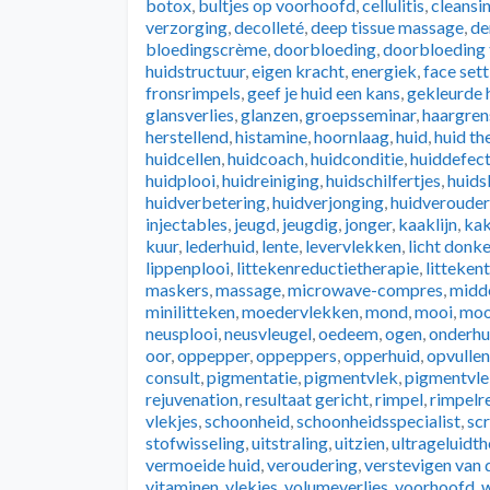
botox
,
bultjes op voorhoofd
,
cellulitis
,
cleansi
verzorging
,
decolleté
,
deep tissue massage
,
de
bloedingscrème
,
doorbloeding
,
doorbloeding 
huidstructuur
,
eigen kracht
,
energiek
,
face sett
fronsrimpels
,
geef je huid een kans
,
gekleurde 
glansverlies
,
glanzen
,
groepsseminar
,
haargren
herstellend
,
histamine
,
hoornlaag
,
huid
,
huid th
huidcellen
,
huidcoach
,
huidconditie
,
huiddefec
huidplooi
,
huidreiniging
,
huidschilfertjes
,
huids
huidverbetering
,
huidverjonging
,
huidverouder
injectables
,
jeugd
,
jeugdig
,
jonger
,
kaaklijn
,
ka
kuur
,
lederhuid
,
lente
,
levervlekken
,
licht donke
lippenplooi
,
littekenreductietherapie
,
litteken
maskers
,
massage
,
microwave-compres
,
midde
minilitteken
,
moedervlekken
,
mond
,
mooi
,
moo
neusplooi
,
neusvleugel
,
oedeem
,
ogen
,
onderhu
oor
,
oppepper
,
oppeppers
,
opperhuid
,
opvullen
consult
,
pigmentatie
,
pigmentvlek
,
pigmentvl
rejuvenation
,
resultaat gericht
,
rimpel
,
rimpelr
vlekjes
,
schoonheid
,
schoonheidsspecialist
,
sc
stofwisseling
,
uitstraling
,
uitzien
,
ultrageluidth
vermoeide huid
,
veroudering
,
verstevigen van 
vitaminen
,
vlekjes
,
volumeverlies
,
voorhoofd
,