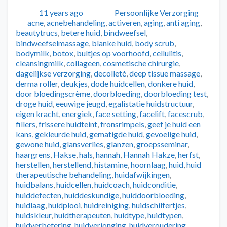
Geplaatst
Auteur
Categorieën
11 years ago
Persoonlijke Verzorging
Tags
acne
,
acnebehandeling
,
activeren
,
aging
,
anti aging
,
beautytrucs
,
betere huid
,
bindweefsel
,
bindweefselmassage
,
blanke huid
,
body scrub
,
bodymilk
,
botox
,
bultjes op voorhoofd
,
cellulitis
,
cleansingmilk
,
collageen
,
cosmetische chirurgie
,
dagelijkse verzorging
,
decolleté
,
deep tissue massage
,
derma roller
,
deukjes
,
dode huidcellen
,
donkere huid
,
door bloedingscrème
,
doorbloeding
,
doorbloeding test
,
droge huid
,
eeuwige jeugd
,
egalistatie huidstructuur
,
eigen kracht
,
energiek
,
face setting
,
facelift
,
facescrub
,
fillers
,
frissere huidteint
,
fronsrimpels
,
geef je huid een
kans
,
gekleurde huid
,
gematigde huid
,
gevoelige huid
,
gewone huid
,
glansverlies
,
glanzen
,
groepsseminar
,
haargrens
,
Hakse
,
hals
,
hannah
,
Hannah Hakze
,
herfst
,
herstellen
,
herstellend
,
histamine
,
hoornlaag
,
huid
,
huid
therapeutische behandeling
,
huidafwijkingen
,
huidbalans
,
huidcellen
,
huidcoach
,
huidconditie
,
huiddefecten
,
huiddeskundige
,
huiddoorbloeding
,
huidlaag
,
huidplooi
,
huidreiniging
,
huidschilfertjes
,
huidskleur
,
huidtherapeuten
,
huidtype
,
huidtypen
,
huidverbetering
,
huidverjonging
,
huidveroudering
,