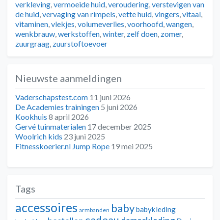
verkleving
,
vermoeide huid
,
veroudering
,
verstevigen van
de huid
,
vervaging van rimpels
,
vette huid
,
vingers
,
vitaal
,
vitaminen
,
vlekjes
,
volumeverlies
,
voorhoofd
,
wangen
,
wenkbrauw
,
werkstoffen
,
winter
,
zelf doen
,
zomer
,
zuurgraag
,
zuurstoftoevoer
Nieuwste aanmeldingen
Vaderschapstest.com
11 juni 2026
De Academies trainingen
5 juni 2026
Kookhuis
8 april 2026
Gervé tuinmaterialen
17 december 2025
Woolrich kids
23 juni 2025
Fitnesskoerier.nl Jump Rope
19 mei 2025
Tags
accessoires
baby
babykleding
armbanden
cadeau