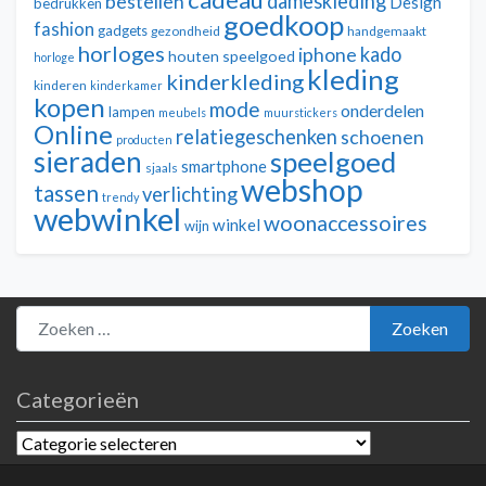
dameskleding
bestellen
Design
bedrukken
goedkoop
fashion
gadgets
gezondheid
handgemaakt
horloges
kado
iphone
houten speelgoed
horloge
kleding
kinderkleding
kinderen
kinderkamer
kopen
mode
onderdelen
lampen
meubels
muurstickers
Online
relatiegeschenken
schoenen
producten
sieraden
speelgoed
smartphone
sjaals
webshop
tassen
verlichting
trendy
webwinkel
woonaccessoires
winkel
wijn
Zoeken naar:
Zoeken
Categorieën
Categorieën