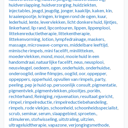
huidverslapping
,
huidverzorging
,
huidziekten
,
injectables
,
jeugd
,
jeugdig
,
jonger
,
kaaklijn
,
kaken
,
kin
,
kraaienpootje
,
kringen
,
kringen rond de ogen
,
kuur
,
lederhuid
,
lente
,
levervlekken
,
licht donkere huid
,
lijntjes
,
linkerhand
,
lip rand
,
lipcontouren
,
lippen
,
lippenplooi
,
littekenreductietherapie
,
littekentherapie
,
littekenvorming
,
lotion
,
lympfedrainage
,
maskers
,
massage
,
microwave-compres
,
middelbare leeftijd
,
mimische rimpels
,
mini facelift
,
minilitteken
,
moedervlekken
,
mond
,
mooi
,
mooie huid in een
handomdraai
,
natuurlijke facelift
,
neus
,
neusplooi
,
neusvleugel
,
oedeem
,
ogen
,
onderhuids
,
onderhuidse
,
onderooglid
,
online filmpjes
,
ooglid
,
oor
,
oppepper
,
oppeppers
,
opperhuid
,
opvullen van rimpels
,
party
,
peeling
,
pep je huid op
,
persoonlijk consult
,
pigmentatie
,
pigmentvlek
,
pigmentvlekken
,
plooitjes
,
poriën
,
rechterhand
,
Reiniging
,
rejuvenation
,
resultaat gericht
,
rimpel
,
rimpelreductie
,
rimpelreductiebehandeling
,
rimpels
,
rode vlekjes
,
schoonheid
,
schoonheidsspecialist
,
scrub
,
seminar
,
serum
,
slaapgebied
,
sproeten.
,
stimuleren
,
stofwisseling
,
uitstraling
,
uitzien
,
ultrageluidtherapie
,
vapazone
,
verjongingsmethode
,