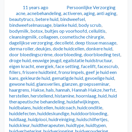
Geplaatst
Auteur
Categorieën
11 years ago
Persoonlijke Verzorging
Tags
acne
,
acnebehandeling
,
activeren
,
aging
,
anti aging
,
beautytrucs
,
betere huid
,
bindweefsel
,
bindweefselmassage
,
blanke huid
,
body scrub
,
bodymilk
,
botox
,
bultjes op voorhoofd
,
cellulitis
,
cleansingmilk
,
collageen
,
cosmetische chirurgie
,
dagelijkse verzorging
,
decolleté
,
deep tissue massage
,
derma roller
,
deukjes
,
dode huidcellen
,
donkere huid
,
door bloedingscrème
,
doorbloeding
,
doorbloeding test
,
droge huid
,
eeuwige jeugd
,
egalistatie huidstructuur
,
eigen kracht
,
energiek
,
face setting
,
facelift
,
facescrub
,
fillers
,
frissere huidteint
,
fronsrimpels
,
geef je huid een
kans
,
gekleurde huid
,
gematigde huid
,
gevoelige huid
,
gewone huid
,
glansverlies
,
glanzen
,
groepsseminar
,
haargrens
,
Hakse
,
hals
,
hannah
,
Hannah Hakze
,
herfst
,
herstellen
,
herstellend
,
histamine
,
hoornlaag
,
huid
,
huid
therapeutische behandeling
,
huidafwijkingen
,
huidbalans
,
huidcellen
,
huidcoach
,
huidconditie
,
huiddefecten
,
huiddeskundige
,
huiddoorbloeding
,
huidlaag
,
huidplooi
,
huidreiniging
,
huidschilfertjes
,
huidskleur
,
huidtherapeuten
,
huidtype
,
huidtypen
,
huidverbetering
,
huidverjonging
,
huidveroudering
,