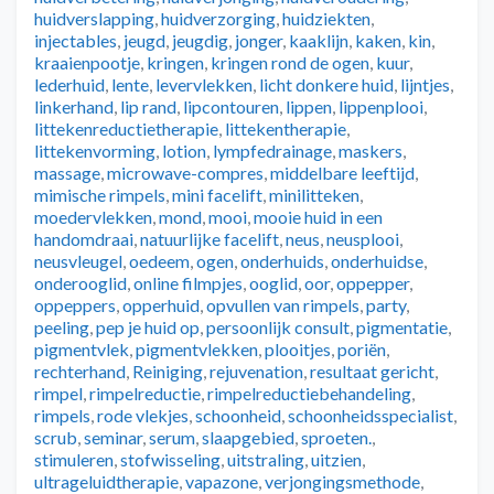
huidverslapping
,
huidverzorging
,
huidziekten
,
injectables
,
jeugd
,
jeugdig
,
jonger
,
kaaklijn
,
kaken
,
kin
,
kraaienpootje
,
kringen
,
kringen rond de ogen
,
kuur
,
lederhuid
,
lente
,
levervlekken
,
licht donkere huid
,
lijntjes
,
linkerhand
,
lip rand
,
lipcontouren
,
lippen
,
lippenplooi
,
littekenreductietherapie
,
littekentherapie
,
littekenvorming
,
lotion
,
lympfedrainage
,
maskers
,
massage
,
microwave-compres
,
middelbare leeftijd
,
mimische rimpels
,
mini facelift
,
minilitteken
,
moedervlekken
,
mond
,
mooi
,
mooie huid in een
handomdraai
,
natuurlijke facelift
,
neus
,
neusplooi
,
neusvleugel
,
oedeem
,
ogen
,
onderhuids
,
onderhuidse
,
onderooglid
,
online filmpjes
,
ooglid
,
oor
,
oppepper
,
oppeppers
,
opperhuid
,
opvullen van rimpels
,
party
,
peeling
,
pep je huid op
,
persoonlijk consult
,
pigmentatie
,
pigmentvlek
,
pigmentvlekken
,
plooitjes
,
poriën
,
rechterhand
,
Reiniging
,
rejuvenation
,
resultaat gericht
,
rimpel
,
rimpelreductie
,
rimpelreductiebehandeling
,
rimpels
,
rode vlekjes
,
schoonheid
,
schoonheidsspecialist
,
scrub
,
seminar
,
serum
,
slaapgebied
,
sproeten.
,
stimuleren
,
stofwisseling
,
uitstraling
,
uitzien
,
ultrageluidtherapie
,
vapazone
,
verjongingsmethode
,