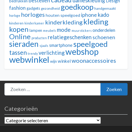
dameskleding
bestellen
Design
bedrukken
goedkoop
fashion
gadgets
gezondheid
handgemaakt
horloges
kado
iphone
houten speelgoed
horloge
kleding
kinderkleding
kinderen
kinderkamer
kopen
mode
onderdelen
lampen
meubels
muurstickers
Online
relatiegeschenken
schoenen
producten
sieraden
speelgoed
smartphone
sjaals
webshop
tassen
verlichting
trendy
webwinkel
woonaccessoires
winkel
wijn
Zoeken naar:
Zoeken
Categorieën
Categorieën