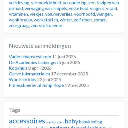
verkleving
,
vermoeide huid
,
veroudering
,
verstevigen van
de huid
,
vervaging van rimpels
,
vette huid
,
vingers
,
vitaal
,
vitaminen
,
vlekjes
,
volumeverlies
,
voorhoofd
,
wangen
,
wenkbrauw
,
werkstoffen
,
winter
,
zelf doen
,
zomer
,
zuurgraag
,
zuurstoftoevoer
Nieuwste aanmeldingen
Vaderschapstest.com
11 juni 2026
De Academies trainingen
5 juni 2026
Kookhuis
8 april 2026
Gervé tuinmaterialen
17 december 2025
Woolrich kids
23 juni 2025
Fitnesskoerier.nl Jump Rope
19 mei 2025
Tags
accessoires
baby
babykleding
armbanden
cadeau