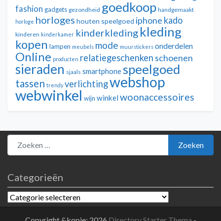
goedkoop
fashion
gadgets
gezondheid
handgemaakt
horloges
kado
iphone
houten speelgoed
horloge
kleding
kinderkleding
kinderen
kinderkamer
kopen
mode
onderdelen
lampen
meubels
muurstickers
Online
relatiegeschenken
schoenen
producten
sieraden
speelgoed
smartphone
sjaals
webshop
tassen
verlichting
trendy
webwinkel
woonaccessoires
winkel
wijn
Zoeken naar:
Zoeken
Categorieën
Categorieën
Copyright &kopie; 2026
Directory Starter Thema
-