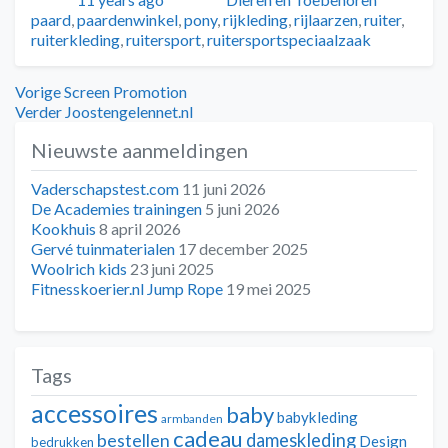
paard
,
paardenwinkel
,
pony
,
rijkleding
,
rijlaarzen
,
ruiter
,
ruiterkleding
,
ruitersport
,
ruitersportspeciaalzaak
Bericht
Vorig
Vorige
Screen Promotion
bericht:
Volgend
Verder
Joostengelennet.nl
navigatie
bericht:
Nieuwste aanmeldingen
Vaderschapstest.com
11 juni 2026
De Academies trainingen
5 juni 2026
Kookhuis
8 april 2026
Gervé tuinmaterialen
17 december 2025
Woolrich kids
23 juni 2025
Fitnesskoerier.nl Jump Rope
19 mei 2025
Tags
accessoires
baby
babykleding
armbanden
cadeau
dameskleding
bestellen
Design
bedrukken