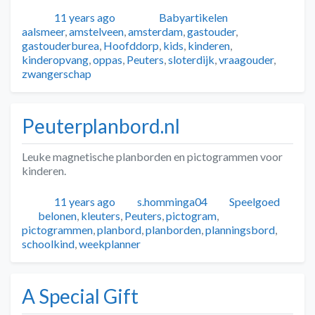
Geplaatst
Auteur
Categorieën
Tags
11 years ago
Babyartikelen
aalsmeer
,
amstelveen
,
amsterdam
,
gastouder
,
gastouderburea
,
Hoofddorp
,
kids
,
kinderen
,
kinderopvang
,
oppas
,
Peuters
,
sloterdijk
,
vraagouder
,
zwangerschap
Peuterplanbord.nl
Leuke magnetische planborden en pictogrammen voor
kinderen.
Geplaatst
Auteur
Categorieën
11 years ago
s.homminga04
Speelgoed
Tags
belonen
,
kleuters
,
Peuters
,
pictogram
,
pictogrammen
,
planbord
,
planborden
,
planningsbord
,
schoolkind
,
weekplanner
A Special Gift