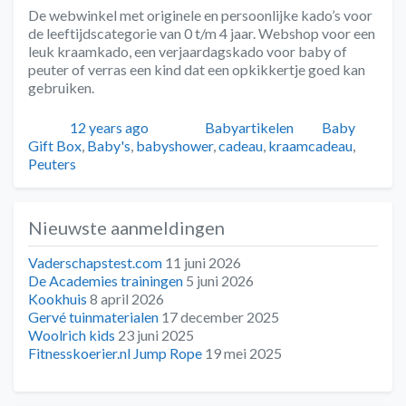
De webwinkel met originele en persoonlijke kado’s voor
de leeftijdscategorie van 0 t/m 4 jaar. Webshop voor een
leuk kraamkado, een verjaardagskado voor baby of
peuter of verras een kind dat een opkikkertje goed kan
gebruiken.
Geplaatst
Auteur
Categorieën
Tags
12 years ago
Babyartikelen
Baby
Gift Box
,
Baby's
,
babyshower
,
cadeau
,
kraamcadeau
,
Peuters
Nieuwste aanmeldingen
Vaderschapstest.com
11 juni 2026
De Academies trainingen
5 juni 2026
Kookhuis
8 april 2026
Gervé tuinmaterialen
17 december 2025
Woolrich kids
23 juni 2025
Fitnesskoerier.nl Jump Rope
19 mei 2025