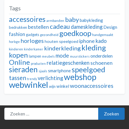
Tags
accessoires
baby
babykleding
armbanden
cadeau
dameskleding
bestellen
Design
bedrukken
goedkoop
fashion
gadgets
gezondheid
handgemaakt
horloges
kado
iphone
houten speelgoed
horloge
kleding
kinderkleding
kinderen
kinderkamer
kopen
mode
onderdelen
lampen
meubels
muurstickers
Online
relatiegeschenken
schoenen
producten
sieraden
speelgoed
smartphone
sjaals
webshop
tassen
verlichting
trendy
webwinkel
woonaccessoires
winkel
wijn
Zoeken naar:
Zoeken