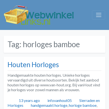
Tag:
horloges bamboe
Houten Horloges
Handgemaakte houten horloges. Unieke horloges
vervaardigd uit diverse houtsoorten. Bekijk het aanbod
houten horloges op www.van-hout.org. Bij vanHout vind
je horloges voor zowel mannen als vrouwen.
Geplaatst
Auteur
Categorieën
13 years ago
infovanhout05
Sierraden en
Tags
Horloges
handgemaakt horloge
,
horloge bamboe
,