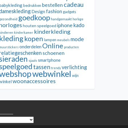
cadeau
bestellen
babykleding
bedrukken
dameskleding
fashion
Design
gadgets
goedkoop
gezondheid
handgemaakt
horloge
horloges
kado
iphone
houten speelgoed
kinderkleding
kinderen
kinderkamer
kleding
kopen
mode
lampen
meubels
Online
onderdelen
muurstickers
producten
relatiegeschenken
schoenen
sieraden
smartphone
sjaals
speelgoed
tassen
verlichting
trendy
webwinkel
webshop
wijn
woonaccessoires
winkel