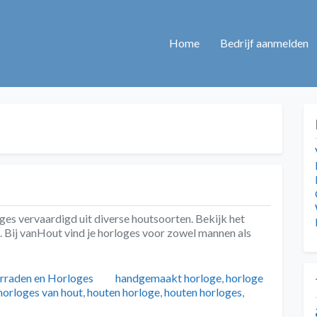
Home
Bedrijf aanmelden
s vervaardigd uit diverse houtsoorten. Bekijk het
Bij vanHout vind je horloges voor zowel mannen als
tegorieën
Tags
erraden en Horloges
handgemaakt horloge
,
horloge
horloges van hout
,
houten horloge
,
houten horloges
,