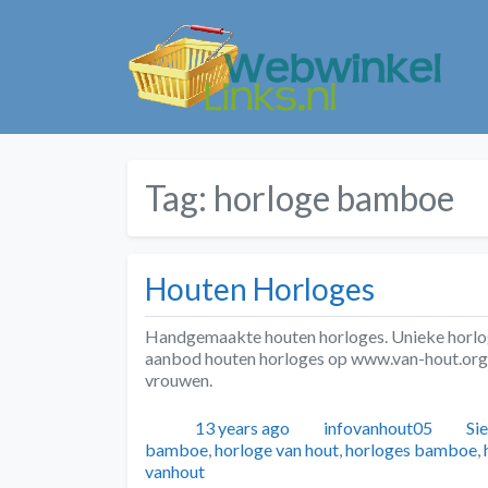
Tag:
horloge bamboe
Houten Horloges
Handgemaakte houten horloges. Unieke horloge
aanbod houten horloges op www.van-hout.org. 
vrouwen.
Geplaatst
Auteur
Ca
13 years ago
infovanhout05
Si
bamboe
,
horloge van hout
,
horloges bamboe
,
vanhout