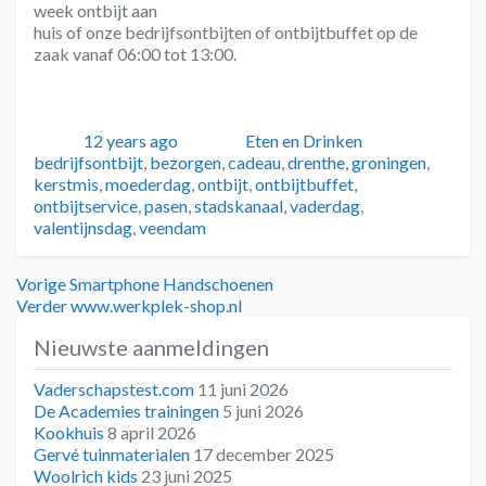
week ontbijt aan
huis of onze bedrijfsontbijten of ontbijtbuffet op de
zaak vanaf 06:00 tot 13:00.
Geplaatst
Auteur
Categorieën
Tags
12 years ago
Eten en Drinken
bedrijfsontbijt
,
bezorgen
,
cadeau
,
drenthe
,
groningen
,
kerstmis
,
moederdag
,
ontbijt
,
ontbijtbuffet
,
ontbijtservice
,
pasen
,
stadskanaal
,
vaderdag
,
valentijnsdag
,
veendam
Bericht
Vorig
Vorige
Smartphone Handschoenen
bericht:
Volgend
Verder
www.werkplek-shop.nl
navigatie
bericht:
Nieuwste aanmeldingen
Vaderschapstest.com
11 juni 2026
De Academies trainingen
5 juni 2026
Kookhuis
8 april 2026
Gervé tuinmaterialen
17 december 2025
Woolrich kids
23 juni 2025