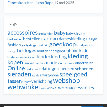
Fitnesskoerier.nl Jump Rope
19 mei 2025
Tags
accessoires
baby
babykleding
armbanden
cadeau
dameskleding
bestellen
Design
bedrukken
goedkoop
fashion
gadgets
gezondheid
handgemaakt
horloges
kado
iphone
houten speelgoed
horloge
kleding
kinderkleding
kinderen
kinderkamer
kopen
mode
onderdelen
lampen
meubels
muurstickers
Online
relatiegeschenken
schoenen
producten
sieraden
speelgoed
smartphone
sjaals
webshop
tassen
verlichting
trendy
webwinkel
woonaccessoires
winkel
wijn