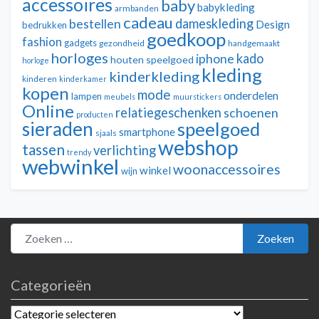
accessoires
baby
babykleding
armbanden
cadeau
dameskleding
bestellen
Design
bedrukken
goedkoop
fashion
gadgets
gezondheid
handgemaakt
horloges
kado
iphone
houten speelgoed
horloge
kleding
kinderkleding
kinderen
kinderkamer
kopen
mode
onderdelen
lampen
meubels
muurstickers
Online
relatiegeschenken
schoenen
producten
sieraden
speelgoed
smartphone
sjaals
webshop
tassen
verlichting
trendy
webwinkel
woonaccessoires
winkel
wijn
Zoeken naar:
Zoeken
Categorieën
Categorieën