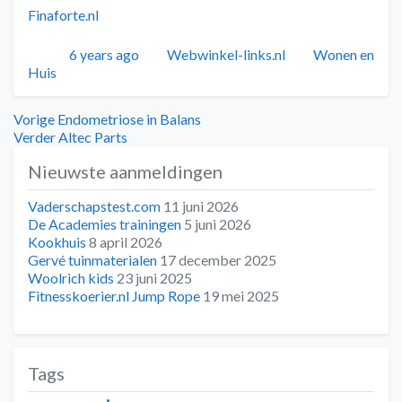
Finaforte.nl
Geplaatst
Auteur
Categorieën
6 years ago
Webwinkel-links.nl
Wonen en
Huis
Bericht
Vorig
Vorige
Endometriose in Balans
bericht:
Volgend
Verder
Altec Parts
navigatie
bericht:
Nieuwste aanmeldingen
Vaderschapstest.com
11 juni 2026
De Academies trainingen
5 juni 2026
Kookhuis
8 april 2026
Gervé tuinmaterialen
17 december 2025
Woolrich kids
23 juni 2025
Fitnesskoerier.nl Jump Rope
19 mei 2025
Tags