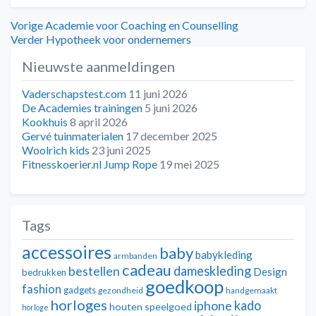
Bericht
Vorig
Vorige
Academie voor Coaching en Counselling
bericht:
Volgend
Verder
Hypotheek voor ondernemers
navigatie
bericht:
Nieuwste aanmeldingen
Vaderschapstest.com
11 juni 2026
De Academies trainingen
5 juni 2026
Kookhuis
8 april 2026
Gervé tuinmaterialen
17 december 2025
Woolrich kids
23 juni 2025
Fitnesskoerier.nl Jump Rope
19 mei 2025
Tags
accessoires
baby
babykleding
armbanden
cadeau
dameskleding
bestellen
Design
bedrukken
goedkoop
fashion
gadgets
gezondheid
handgemaakt
horloges
kado
iphone
houten speelgoed
horloge