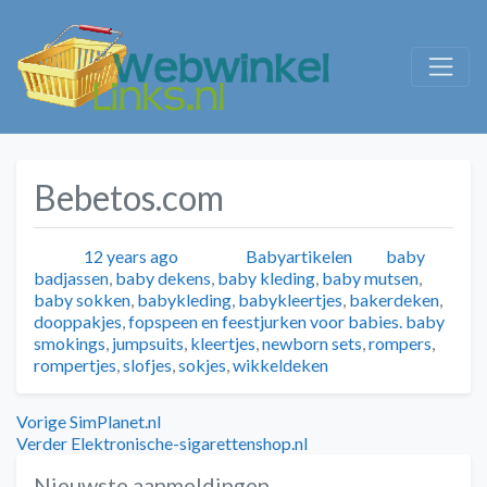
Bebetos.com
Geplaatst
Auteur
Categorieën
Tags
12 years ago
Babyartikelen
baby
badjassen
,
baby dekens
,
baby kleding
,
baby mutsen
,
baby sokken
,
babykleding
,
babykleertjes
,
bakerdeken
,
dooppakjes
,
fopspeen en feestjurken voor babies. baby
smokings
,
jumpsuits
,
kleertjes
,
newborn sets
,
rompers
,
rompertjes
,
slofjes
,
sokjes
,
wikkeldeken
Bericht
Vorig
Vorige
SimPlanet.nl
bericht:
Volgend
Verder
Elektronische-sigarettenshop.nl
navigatie
bericht:
Nieuwste aanmeldingen