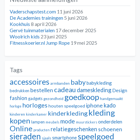
Vaderschapstest.com
11 juni 2026
De Academies trainingen
5 juni 2026
Kookhuis
8 april 2026
Gervé tuinmaterialen
17 december 2025
Woolrich kids
23 juni 2025
Fitnesskoerier.nl Jump Rope
19 mei 2025
Tags
accessoires
baby
babykleding
armbanden
cadeau
dameskleding
bestellen
Design
bedrukken
goedkoop
fashion
gadgets
gezondheid
handgemaakt
horloges
kado
iphone
houten speelgoed
horloge
kleding
kinderkleding
kinderen
kinderkamer
kopen
mode
onderdelen
lampen
meubels
muurstickers
Online
relatiegeschenken
schoenen
producten
sieraden
speelgoed
smartphone
sjaals