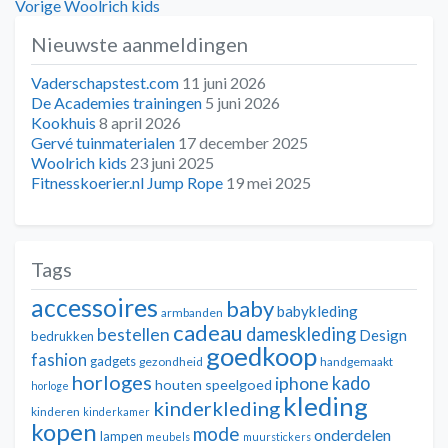
Bericht
Vorig
Vorige
Woolrich kids
bericht:
Nieuwste aanmeldingen
navigatie
Vaderschapstest.com
11 juni 2026
De Academies trainingen
5 juni 2026
Kookhuis
8 april 2026
Gervé tuinmaterialen
17 december 2025
Woolrich kids
23 juni 2025
Fitnesskoerier.nl Jump Rope
19 mei 2025
Tags
accessoires
baby
babykleding
armbanden
cadeau
dameskleding
bestellen
Design
bedrukken
goedkoop
fashion
gadgets
gezondheid
handgemaakt
horloges
kado
iphone
houten speelgoed
horloge
kleding
kinderkleding
kinderen
kinderkamer
kopen
mode
onderdelen
lampen
meubels
muurstickers