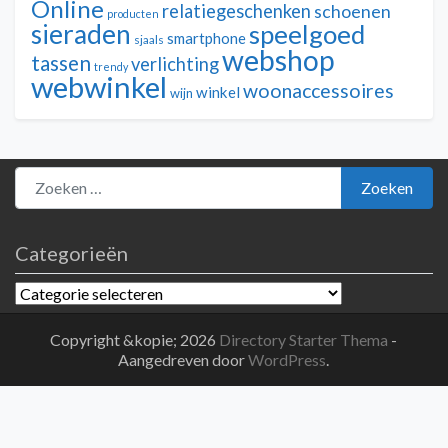
Online
relatiegeschenken
schoenen
producten
sieraden
speelgoed
smartphone
sjaals
webshop
tassen
verlichting
trendy
webwinkel
woonaccessoires
winkel
wijn
Zoeken naar:
Zoeken
Categorieën
Categorieën
Copyright &kopie; 2026
Directory Starter Thema
-
Aangedreven door
WordPress
.