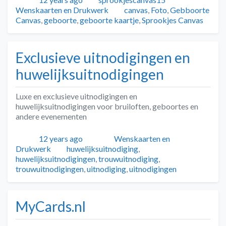
Tags
Wenskaarten en Drukwerk
canvas
,
Foto
,
Gebboorte
Canvas
,
geboorte
,
geboorte kaartje
,
Sprookjes Canvas
Exclusieve uitnodigingen en
huwelijksuitnodigingen
Luxe en exclusieve uitnodigingen en
huwelijksuitnodigingen voor bruiloften, geboortes en
andere evenementen
Geplaatst
Auteur
Categorieën
12 years ago
Wenskaarten en
Tags
Drukwerk
huwelijksuitnodiging
,
huwelijksuitnodigingen
,
trouwuitnodiging
,
trouwuitnodigingen
,
uitnodiging
,
uitnodigingen
MyCards.nl