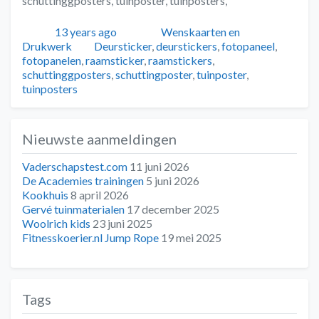
schuttinggposters, tuinposter, tuinposters,
Geplaatst
Auteur
Categorieën
13 years ago
Wenskaarten en
Tags
Drukwerk
Deursticker
,
deurstickers
,
fotopaneel
,
fotopanelen
,
raamsticker
,
raamstickers
,
schuttinggposters
,
schuttingposter
,
tuinposter
,
tuinposters
Nieuwste aanmeldingen
Vaderschapstest.com
11 juni 2026
De Academies trainingen
5 juni 2026
Kookhuis
8 april 2026
Gervé tuinmaterialen
17 december 2025
Woolrich kids
23 juni 2025
Fitnesskoerier.nl Jump Rope
19 mei 2025
Tags