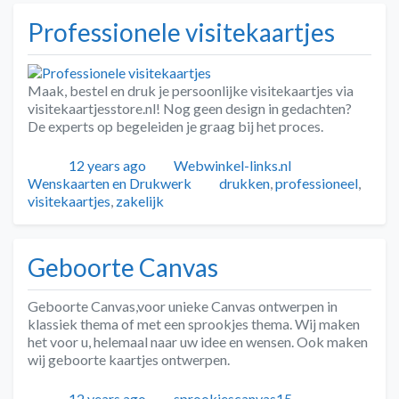
Professionele visitekaartjes
Maak, bestel en druk je persoonlijke visitekaartjes via
visitekaartjesstore.nl! Nog geen design in gedachten?
De experts op begeleiden je graag bij het proces.
Geplaatst
Auteur
Categorieën
12 years ago
Webwinkel-links.nl
Tags
Wenskaarten en Drukwerk
drukken
,
professioneel
,
visitekaartjes
,
zakelijk
Geboorte Canvas
Geboorte Canvas,voor unieke Canvas ontwerpen in
klassiek thema of met een sprookjes thema. Wij maken
het voor u, helemaal naar uw idee en wensen. Ook maken
wij geboorte kaartjes ontwerpen.
Geplaatst
Auteur
Categorieën
12 years ago
sprookjescanvas15