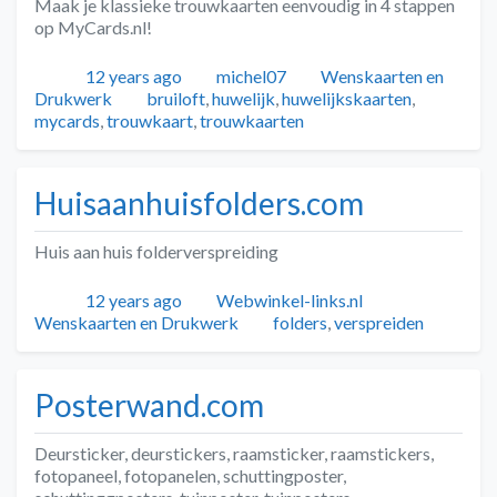
Maak je klassieke trouwkaarten eenvoudig in 4 stappen
op MyCards.nl!
Geplaatst
Auteur
Categorieën
12 years ago
michel07
Wenskaarten en
Tags
Drukwerk
bruiloft
,
huwelijk
,
huwelijkskaarten
,
mycards
,
trouwkaart
,
trouwkaarten
Huisaanhuisfolders.com
Huis aan huis folderverspreiding
Geplaatst
Auteur
Categorieën
12 years ago
Webwinkel-links.nl
Tags
Wenskaarten en Drukwerk
folders
,
verspreiden
Posterwand.com
Deursticker, deurstickers, raamsticker, raamstickers,
fotopaneel, fotopanelen, schuttingposter,