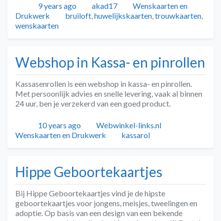
Geplaatst
Auteur
Categorieën
9 years ago
akad17
Wenskaarten en
Tags
Drukwerk
bruiloft
,
huwelijkskaarten
,
trouwkaarten
,
wenskaarten
Webshop in Kassa- en pinrollen
Kassasenrollen is een webshop in kassa- en pinrollen.
Met persoonlijk advies en snelle levering, vaak al binnen
24 uur, ben je verzekerd van een goed product.
Geplaatst
Auteur
Categorieën
10 years ago
Webwinkel-links.nl
Tags
Wenskaarten en Drukwerk
kassarol
Hippe Geboortekaartjes
Bij Hippe Geboortekaartjes vind je de hipste
geboortekaartjes voor jongens, meisjes, tweelingen en
adoptie. Op basis van een design van een bekende