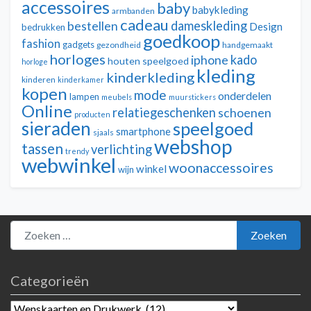
accessoires
baby
babykleding
armbanden
cadeau
dameskleding
bestellen
Design
bedrukken
goedkoop
fashion
gadgets
gezondheid
handgemaakt
horloges
kado
iphone
houten speelgoed
horloge
kleding
kinderkleding
kinderen
kinderkamer
kopen
mode
onderdelen
lampen
meubels
muurstickers
Online
relatiegeschenken
schoenen
producten
sieraden
speelgoed
smartphone
sjaals
webshop
tassen
verlichting
trendy
webwinkel
woonaccessoires
winkel
wijn
Zoeken naar:
Zoeken
Categorieën
Categorieën