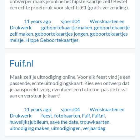
ontwerper maak je online het hipste kaartje zelf! Bestel
een echte proefdruk voor slechts €1 (gratis verzending).
Geplaatst
Auteur
Categorieën
11 years ago
sjoerd04
Wenskaarten en
Tags
Drukwerk
geboortekaartje maken
,
geboortekaartje
zelf maken
,
geboortekaartjes jongen
,
geboortekaartjes
meisje
,
Hippe Geboortekaartjes
Fuif.nl
Maak zelf je uitnodiging online. Voor elk feest vind je een
passende, echte uitnodigingskaart. Kies een ontwerp dat
je aanspreekt, voeg eventueel een foto toe, pas de tekst
aan en verstuur je kaart!
Geplaatst
Auteur
Categorieën
11 years ago
sjoerd04
Wenskaarten en
Tags
Drukwerk
feest
,
fotokaarten
,
Fuif
,
Fuif.nl
,
huwelijksjubileum
,
save the date
,
trouwkaarten
,
uitnodiging maken
,
uitnodigingen
,
verjaardag