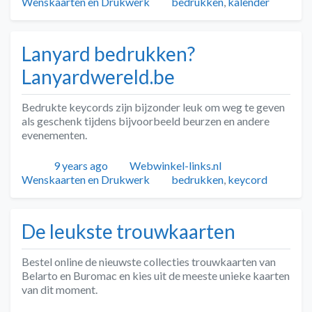
Tags
Wenskaarten en Drukwerk
bedrukken
,
kalender
Lanyard bedrukken?
Lanyardwereld.be
Bedrukte keycords zijn bijzonder leuk om weg te geven
als geschenk tijdens bijvoorbeeld beurzen en andere
evenementen.
Geplaatst
Auteur
Categorieën
9 years ago
Webwinkel-links.nl
Tags
Wenskaarten en Drukwerk
bedrukken
,
keycord
De leukste trouwkaarten
Bestel online de nieuwste collecties trouwkaarten van
Belarto en Buromac en kies uit de meeste unieke kaarten
van dit moment.