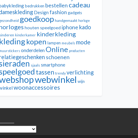
cadeau
bestellen
babykleding
bedrukken
dameskleding
fashion
Design
gadgets
goedkoop
gezondheid
handgemaakt
horloge
horloges
kado
iphone
houten speelgoed
kinderkleding
kinderen
kinderkamer
kleding
kopen
mode
lampen
meubels
Online
onderdelen
muurstickers
producten
relatiegeschenken
schoenen
sieraden
smartphone
sjaals
speelgoed
tassen
verlichting
trendy
webwinkel
webshop
wijn
woonaccessoires
winkel