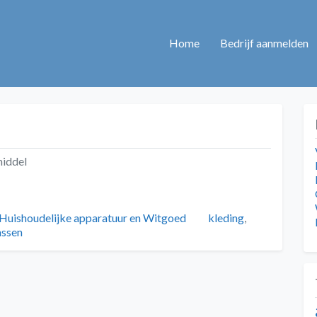
Home
Bedrijf aanmelden
middel
Categorieën
Tags
Huishoudelijke apparatuur en Witgoed
kleding
,
ssen