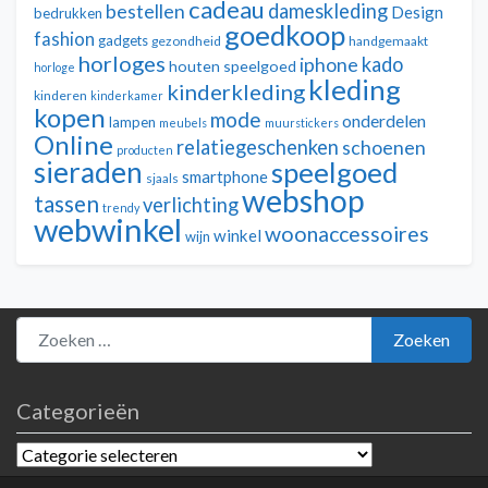
cadeau
dameskleding
bestellen
Design
bedrukken
goedkoop
fashion
gadgets
gezondheid
handgemaakt
horloges
kado
iphone
houten speelgoed
horloge
kleding
kinderkleding
kinderen
kinderkamer
kopen
mode
onderdelen
lampen
meubels
muurstickers
Online
relatiegeschenken
schoenen
producten
sieraden
speelgoed
smartphone
sjaals
webshop
tassen
verlichting
trendy
webwinkel
woonaccessoires
winkel
wijn
Zoeken naar:
Zoeken
Categorieën
Categorieën