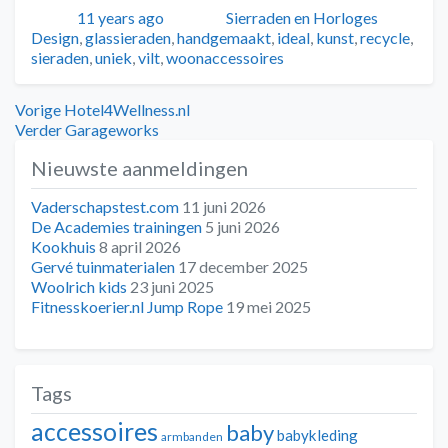
Geplaatst
Auteur
Categorieën
Tags
11 years ago
Sierraden en Horloges
Design
,
glassieraden
,
handgemaakt
,
ideal
,
kunst
,
recycle
,
sieraden
,
uniek
,
vilt
,
woonaccessoires
Bericht
Vorig
Vorige
Hotel4Wellness.nl
bericht:
Volgend
Verder
Garageworks
navigatie
bericht:
Nieuwste aanmeldingen
Vaderschapstest.com
11 juni 2026
De Academies trainingen
5 juni 2026
Kookhuis
8 april 2026
Gervé tuinmaterialen
17 december 2025
Woolrich kids
23 juni 2025
Fitnesskoerier.nl Jump Rope
19 mei 2025
Tags
accessoires
baby
babykleding
armbanden