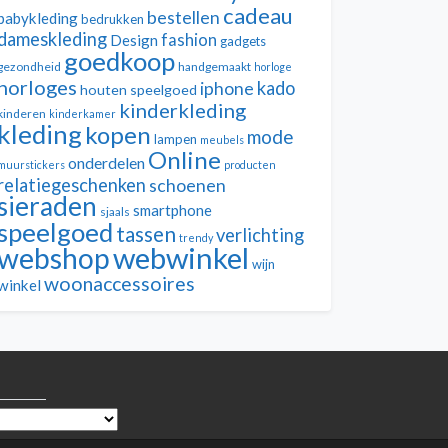
cadeau
bestellen
babykleding
bedrukken
dameskleding
fashion
Design
gadgets
goedkoop
gezondheid
handgemaakt
horloge
horloges
kado
iphone
houten speelgoed
kinderkleding
kinderen
kinderkamer
kleding
kopen
mode
lampen
meubels
Online
onderdelen
muurstickers
producten
relatiegeschenken
schoenen
sieraden
smartphone
sjaals
speelgoed
tassen
verlichting
trendy
webwinkel
webshop
wijn
woonaccessoires
winkel