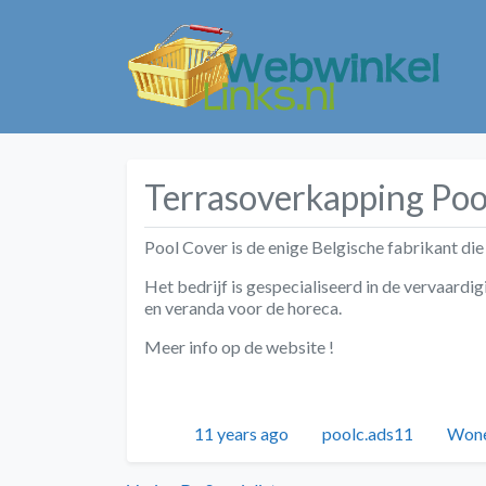
Terrasoverkapping Poo
Pool Cover is de enige Belgische fabrikant die 
Het bedrijf is gespecialiseerd in de vervaard
en veranda voor de horeca.
Meer info op de website !
Geplaatst
Auteur
Cate
11 years ago
poolc.ads11
Wone