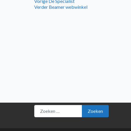
Bericht
Vorig
Vorige
De Specialist
bericht:
Volgend
Verder
Beamer webwinkel
navigatie
bericht:
Zoeken naar:
Zoeken