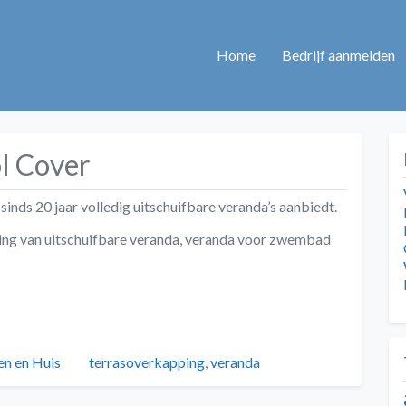
Home
Bedrijf aanmelden
l Cover
sinds 20 jaar volledig uitschuifbare veranda’s aanbiedt.
iging van uitschuifbare veranda, veranda voor zwembad
gorieën
Tags
n en Huis
terrasoverkapping
,
veranda