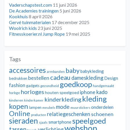
Vaderschapstest.com
11 juni 2026
De Academies trainingen
5 juni 2026
Kookhuis
8 april 2026
Gervé tuinmaterialen
17 december 2025
Woolrich kids
23 juni 2025
Fitnesskoerier.nl Jump Rope
19 mei 2025
Tags
accessoires
baby
babykleding
armbanden
cadeau
dameskleding
bestellen
Design
bedrukken
goedkoop
fashion
gadgets
gezondheid
handgemaakt
horloges
kado
iphone
houten speelgoed
horloge
kleding
kinderkleding
kinderen
kinderkamer
kopen
mode
onderdelen
lampen
meubels
muurstickers
Online
relatiegeschenken
schoenen
producten
sieraden
speelgoed
smartphone
sjaals
webshop
tassen
verlichting