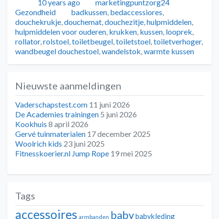
Geplaatst
Auteur
Categorie
10 years ago
marketingpuntzorg24
Tags
Gezondheid
badkussen
,
bedaccessiores
,
douchekrukje
,
douchemat
,
douchezitje
,
hulpmiddelen
,
hulpmiddelen voor ouderen
,
krukken
,
kussen
,
looprek
,
rollator
,
rolstoel
,
toiletbeugel
,
toiletstoel
,
toiletverhoger
,
wandbeugel douchestoel
,
wandelstok
,
warmte kussen
Nieuwste aanmeldingen
Vaderschapstest.com
11 juni 2026
De Academies trainingen
5 juni 2026
Kookhuis
8 april 2026
Gervé tuinmaterialen
17 december 2025
Woolrich kids
23 juni 2025
Fitnesskoerier.nl Jump Rope
19 mei 2025
Tags
accessoires
baby
babykleding
armbanden