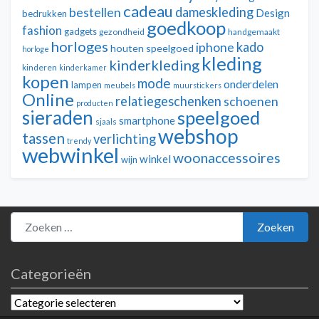
cadeau
dameskleding
bestellen
Design
bedrukken
goedkoop
fashion
gadgets
gezondheid
handgemaakt
horloges
kado
iphone
houten speelgoed
horloge
kleding
kinderkleding
kinderen
kinderkamer
kopen
mode
onderdelen
lampen
meubels
muurstickers
Online
relatiegeschenken
schoenen
producten
sieraden
speelgoed
smartphone
sjaals
webshop
tassen
verlichting
trendy
webwinkel
woonaccessoires
winkel
wijn
Zoeken naar:
Zoeken
Categorieën
Categorieën