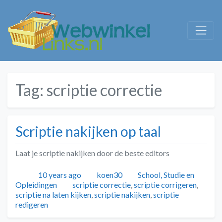
Tag:
scriptie correctie
Scriptie nakijken op taal
Laat je scriptie nakijken door de beste editors
Geplaatst
Auteur
Categorieën
10 years ago
koen30
School, Studie en
Tags
Opleidingen
scriptie correctie
,
scriptie corrigeren
,
scriptie na laten kijken
,
scriptie nakijken
,
scriptie
redigeren