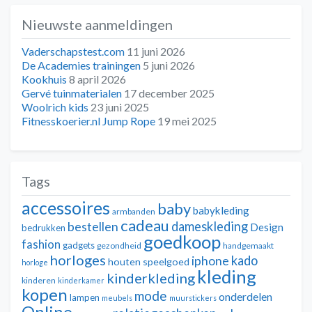
Nieuwste aanmeldingen
Vaderschapstest.com
11 juni 2026
De Academies trainingen
5 juni 2026
Kookhuis
8 april 2026
Gervé tuinmaterialen
17 december 2025
Woolrich kids
23 juni 2025
Fitnesskoerier.nl Jump Rope
19 mei 2025
Tags
accessoires
baby
babykleding
armbanden
cadeau
dameskleding
bestellen
Design
bedrukken
goedkoop
fashion
gadgets
gezondheid
handgemaakt
horloges
kado
iphone
houten speelgoed
horloge
kleding
kinderkleding
kinderen
kinderkamer
kopen
mode
onderdelen
lampen
meubels
muurstickers
Online