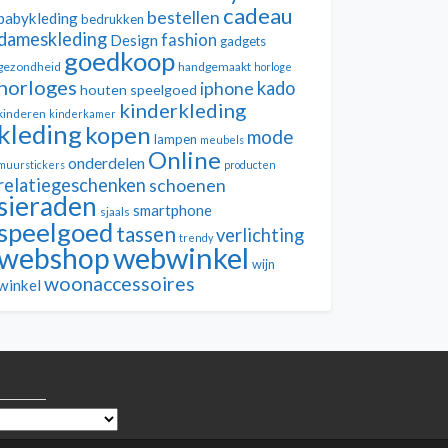
cadeau
bestellen
babykleding
bedrukken
dameskleding
fashion
Design
gadgets
goedkoop
gezondheid
handgemaakt
horloge
horloges
kado
iphone
houten speelgoed
kinderkleding
kinderen
kinderkamer
kleding
kopen
mode
lampen
meubels
Online
onderdelen
muurstickers
producten
relatiegeschenken
schoenen
sieraden
smartphone
sjaals
speelgoed
tassen
verlichting
trendy
webwinkel
webshop
wijn
woonaccessoires
winkel