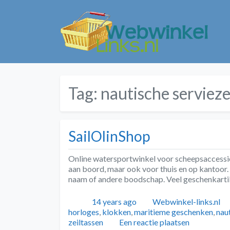
Tag:
nautische serviez
SailOlinShop
Online watersportwinkel voor scheepsaccessio
aan boord, maar ook voor thuis en op kantoor.
naam of andere boodschap. Veel geschenkarti
Geplaatst
Auteur
14 years ago
Webwinkel-links.nl
horloges
,
klokken
,
maritieme geschenken
,
nau
zeiltassen
Een reactie plaatsen