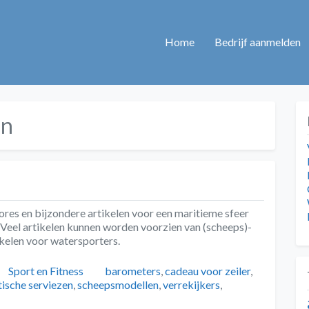
Home
Bedrijf aanmelden
en
res en bijzondere artikelen voor een maritieme sfeer
 Veel artikelen kunnen worden voorzien van (scheeps)-
kelen voor watersporters.
Categorieën
Tags
Sport en Fitness
barometers
,
cadeau voor zeiler
,
tische serviezen
,
scheepsmodellen
,
verrekijkers
,