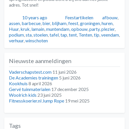
adres. Tot snel!
Geplaatst
Auteur
Categorieën
Tags
10 years ago
Feestartikelen
afbouw
,
assen
,
barbecue
,
bier
,
blijham
,
feest
,
groningen
,
huren
,
Huur
,
kruk
,
lamain
,
muntendam
,
opbouw
,
party
,
plezier
,
podium
,
sta
,
stoelen
,
tafel
,
tap
,
tent
,
Tenten
,
tip
,
veendam
,
verhuur
,
winschoten
Nieuwste aanmeldingen
Vaderschapstest.com
11 juni 2026
De Academies trainingen
5 juni 2026
Kookhuis
8 april 2026
Gervé tuinmaterialen
17 december 2025
Woolrich kids
23 juni 2025
Fitnesskoerier.nl Jump Rope
19 mei 2025
Tags