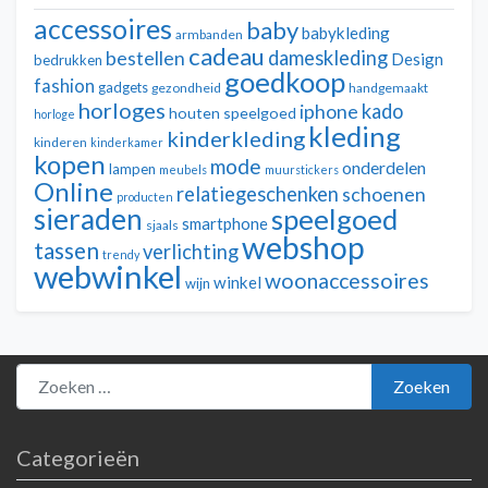
accessoires
baby
babykleding
armbanden
cadeau
dameskleding
bestellen
Design
bedrukken
goedkoop
fashion
gadgets
gezondheid
handgemaakt
horloges
kado
iphone
houten speelgoed
horloge
kleding
kinderkleding
kinderen
kinderkamer
kopen
mode
onderdelen
lampen
meubels
muurstickers
Online
relatiegeschenken
schoenen
producten
sieraden
speelgoed
smartphone
sjaals
webshop
tassen
verlichting
trendy
webwinkel
woonaccessoires
winkel
wijn
Zoeken naar:
Zoeken
Categorieën