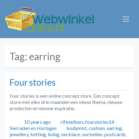
Tag:
earring
Four stories
Four stories is een online concept store. Een concept
store met elke drie maanden een nieuw thema, nieuwe
producten en nieuwe inspiratie.
Geplaatst
Auteur
Catego
10 years ago
rifkeelbers.fourstories14
Tags
Sierraden en Horloges
bodymist
,
cushion
,
earring
,
jewellery
,
ketting
,
living
,
necklace
,
oorbellen
,
postcards
,