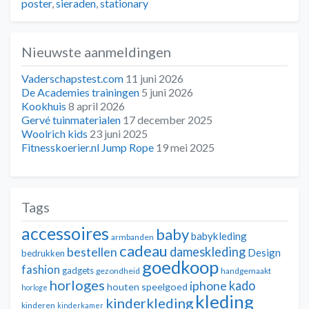
poster
,
sieraden
,
stationary
Nieuwste aanmeldingen
Vaderschapstest.com
11 juni 2026
De Academies trainingen
5 juni 2026
Kookhuis
8 april 2026
Gervé tuinmaterialen
17 december 2025
Woolrich kids
23 juni 2025
Fitnesskoerier.nl Jump Rope
19 mei 2025
Tags
accessoires
baby
babykleding
armbanden
cadeau
dameskleding
bestellen
Design
bedrukken
goedkoop
fashion
gadgets
gezondheid
handgemaakt
horloges
kado
iphone
houten speelgoed
horloge
kleding
kinderkleding
kinderen
kinderkamer