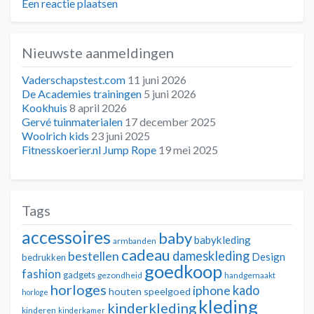
Een reactie plaatsen
Nieuwste aanmeldingen
Vaderschapstest.com
11 juni 2026
De Academies trainingen
5 juni 2026
Kookhuis
8 april 2026
Gervé tuinmaterialen
17 december 2025
Woolrich kids
23 juni 2025
Fitnesskoerier.nl Jump Rope
19 mei 2025
Tags
accessoires
baby
babykleding
armbanden
cadeau
dameskleding
bestellen
Design
bedrukken
goedkoop
fashion
gadgets
gezondheid
handgemaakt
horloges
kado
iphone
houten speelgoed
horloge
kleding
kinderkleding
kinderen
kinderkamer