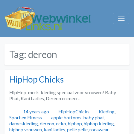
Tag:
dereon
HipHop Chicks
HipHop-merk-kleding speciaal voor vrouwen! Baby
Phat, Kani Ladies, Dereon en meer…
Geplaatst
Auteur
Categorieën
14 years ago
HipHopChicks
Kleding
,
Tags
Sport en Fitness
apple bottoms
,
baby phat
,
dameskleding
,
dereon
,
ecko
,
hiphop
,
hiphop kleding
,
hiphop vrouwen
,
kani ladies
,
pelle pelle
,
rocawear