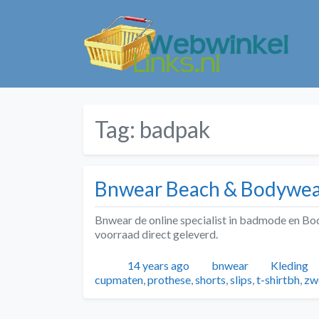
Tag:
badpak
Bnwear Beach & Bodywe
Bnwear de online specialist in badmode en Body
voorraad direct geleverd.
Geplaatst
Auteur
Categori
14 years ago
bnwear
Kleding
cupmaten
,
prothese
,
shorts
,
slips
,
t-shirtbh
,
zw