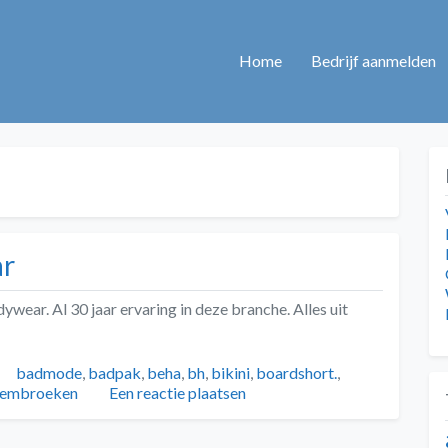
Home
Bedrijf aanmelden
ar
wear. Al 30 jaar ervaring in deze branche. Alles uit
eën
Tags
badmode
,
badpak
,
beha
,
bh
,
bikini
,
boardshort.
,
embroeken
Een reactie plaatsen