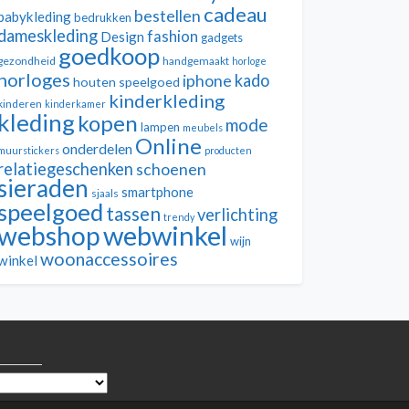
cadeau
bestellen
babykleding
bedrukken
dameskleding
fashion
Design
gadgets
goedkoop
gezondheid
handgemaakt
horloge
horloges
kado
iphone
houten speelgoed
kinderkleding
kinderen
kinderkamer
kleding
kopen
mode
lampen
meubels
Online
onderdelen
muurstickers
producten
relatiegeschenken
schoenen
sieraden
smartphone
sjaals
speelgoed
tassen
verlichting
trendy
webwinkel
webshop
wijn
woonaccessoires
winkel