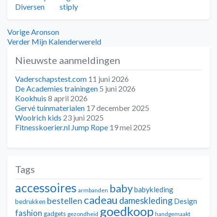
Tags
Diversen
stiply
Bericht
Vorig
Vorige
Aronson
bericht:
Volgend
Verder
Mijn Kalenderwereld
navigatie
bericht:
Nieuwste aanmeldingen
Vaderschapstest.com
11 juni 2026
De Academies trainingen
5 juni 2026
Kookhuis
8 april 2026
Gervé tuinmaterialen
17 december 2025
Woolrich kids
23 juni 2025
Fitnesskoerier.nl Jump Rope
19 mei 2025
Tags
accessoires
baby
babykleding
armbanden
cadeau
dameskleding
bestellen
Design
bedrukken
goedkoop
fashion
gadgets
gezondheid
handgemaakt