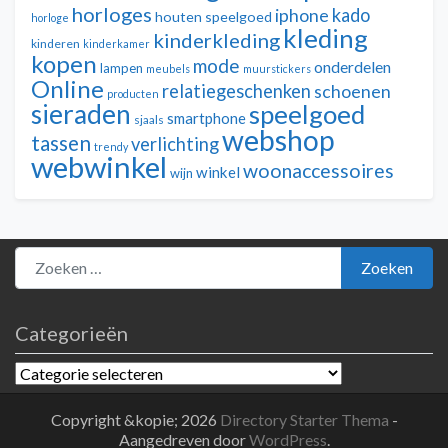
horloges
kado
iphone
houten speelgoed
horloge
kleding
kinderkleding
kinderen
kinderkamer
kopen
mode
onderdelen
lampen
meubels
muurstickers
Online
relatiegeschenken
schoenen
producten
sieraden
speelgoed
smartphone
sjaals
webshop
tassen
verlichting
trendy
webwinkel
woonaccessoires
winkel
wijn
Zoeken naar:
Zoeken
Categorieën
Categorieën
Copyright &kopie; 2026
Directory Starter Thema
-
Aangedreven door
WordPress
.