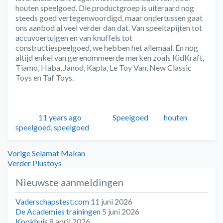
houten speelgoed. Die productgroep is uiteraard nog
steeds goed vertegenwoordigd, maar ondertussen gaat
ons aanbod al veel verder dan dat. Van speeltapijten tot
accuvoertuigen en van knuffels tot
constructiespeelgoed, we hebben het allemaal. En nog
altijd enkel van gerenommeerde merken zoals KidKraft,
Tiamo, Haba, Janod, Kapla, Le Toy Van, New Classic
Toys en Taf Toys.
Geplaatst
Auteur
Categorieën
Tags
11 years ago
Speelgoed
houten
speelgoed
,
speelgoed
Bericht
Vorig
Vorige
Selamat Makan
bericht:
Volgend
Verder
Plustoys
navigatie
bericht:
Nieuwste aanmeldingen
Vaderschapstest.com
11 juni 2026
De Academies trainingen
5 juni 2026
Kookhuis
8 april 2026