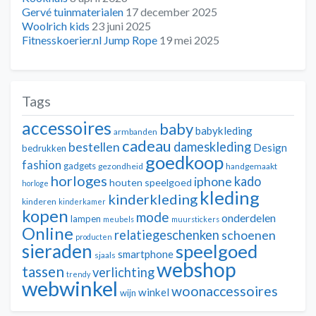
Gervé tuinmaterialen
17 december 2025
Woolrich kids
23 juni 2025
Fitnesskoerier.nl Jump Rope
19 mei 2025
Tags
accessoires
baby
babykleding
armbanden
cadeau
dameskleding
bestellen
Design
bedrukken
goedkoop
fashion
gadgets
gezondheid
handgemaakt
horloges
kado
iphone
houten speelgoed
horloge
kleding
kinderkleding
kinderen
kinderkamer
kopen
mode
onderdelen
lampen
meubels
muurstickers
Online
relatiegeschenken
schoenen
producten
sieraden
speelgoed
smartphone
sjaals
webshop
tassen
verlichting
trendy
webwinkel
woonaccessoires
winkel
wijn