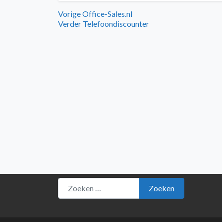
Bericht
Vorig
Vorige
Office-Sales.nl
bericht:
Volgend
Verder
Telefoondiscounter
navigatie
bericht:
Zoeken naar:
Zoeken