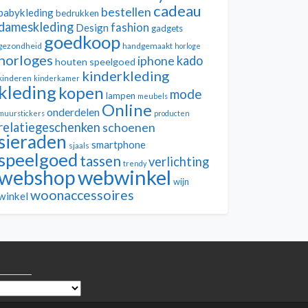
cadeau
bestellen
babykleding
bedrukken
dameskleding
fashion
Design
gadgets
goedkoop
gezondheid
handgemaakt
horloge
horloges
kado
iphone
houten speelgoed
kinderkleding
kinderen
kinderkamer
kleding
kopen
mode
lampen
meubels
Online
onderdelen
muurstickers
producten
relatiegeschenken
schoenen
sieraden
smartphone
sjaals
speelgoed
tassen
verlichting
trendy
webwinkel
webshop
wijn
woonaccessoires
winkel