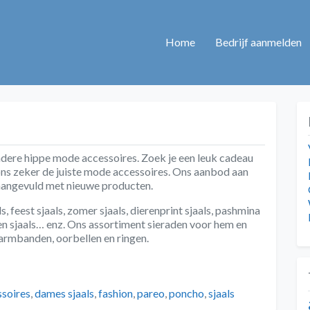
Home
Bedrijf aanmelden
 andere hippe mode accessoires. Zoek je een leuk cadeau
j ons zeker de juiste mode accessoires. Ons aanbod aan
aangevuld met nieuwe producten.
s, feest sjaals, zomer sjaals, dierenprint sjaals, pashmina
linnen sjaals… enz. Ons assortiment sieraden voor hem en
, armbanden, oorbellen en ringen.
ssoires
,
dames sjaals
,
fashion
,
pareo
,
poncho
,
sjaals