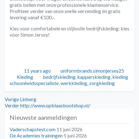
gratis bellen met onze professionele klantenservice.
Profiteer verder van onze snelle verzending én gratis
levering vanaf €100,-.
Kies voor comfortabele en stijlvolle bedrijfskleding: kies
voor Simon Jersey!
Geplaatst
Auteur
11 years ago
uniformbrands.simonjersey25
Categorieën
Tags
Kleding
bedrijfskleding
,
kapperskleding
,
kleding
schoonheidsspecialiste
,
werkkleding
,
zorgkleding
Bericht
Vorig
Vorige
Linberg
bericht:
Volgend
Verder
http://www.opblaasbootshop.nl/
navigatie
bericht:
Nieuwste aanmeldingen
Vaderschapstest.com
11 juni 2026
De Academies trainingen
5 juni 2026