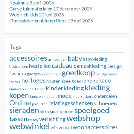
Kookhuis
8 april 2026
Gervé tuinmaterialen
17 december 2025
Woolrich kids
23 juni 2025
Fitnesskoerier.nl Jump Rope
19 mei 2025
Tags
accessoires
baby
babykleding
armbanden
cadeau
dameskleding
bestellen
Design
bedrukken
goedkoop
fashion
gadgets
gezondheid
handgemaakt
horloges
kado
iphone
houten speelgoed
horloge
kleding
kinderkleding
kinderen
kinderkamer
kopen
mode
onderdelen
lampen
meubels
muurstickers
Online
relatiegeschenken
schoenen
producten
sieraden
speelgoed
smartphone
sjaals
webshop
tassen
verlichting
trendy
webwinkel
woonaccessoires
winkel
wijn