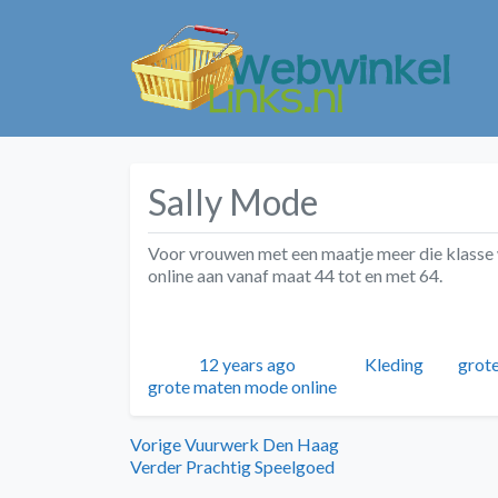
Sally Mode
Voor vrouwen met een maatje meer die klasse 
online aan vanaf maat 44 tot en met 64.
Geplaatst
Auteur
Categorieën
Tags
12 years ago
Kleding
grot
grote maten mode online
Bericht
Vorig
Vorige
Vuurwerk Den Haag
bericht:
Volgend
Verder
Prachtig Speelgoed
navigatie
bericht: