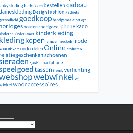
cadeau
bestellen
babykleding
bedrukken
dameskleding
fashion
Design
gadgets
goedkoop
gezondheid
handgemaakt
horloge
horloges
kado
iphone
houten speelgoed
kinderkleding
kinderen
kinderkamer
kleding
kopen
mode
lampen
meubels
Online
onderdelen
muurstickers
producten
relatiegeschenken
schoenen
sieraden
smartphone
sjaals
speelgoed
tassen
verlichting
trendy
webwinkel
webshop
wijn
woonaccessoires
winkel