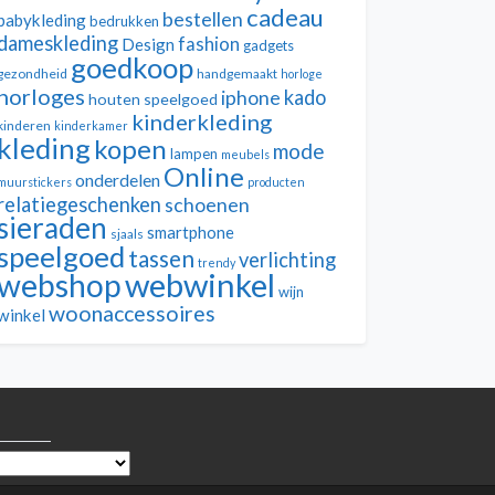
cadeau
bestellen
babykleding
bedrukken
dameskleding
fashion
Design
gadgets
goedkoop
gezondheid
handgemaakt
horloge
horloges
kado
iphone
houten speelgoed
kinderkleding
kinderen
kinderkamer
kleding
kopen
mode
lampen
meubels
Online
onderdelen
muurstickers
producten
relatiegeschenken
schoenen
sieraden
smartphone
sjaals
speelgoed
tassen
verlichting
trendy
webwinkel
webshop
wijn
woonaccessoires
winkel