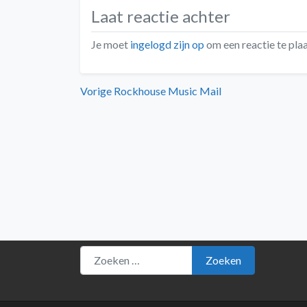
Laat reactie achter
Je moet
ingelogd zijn op
om een reactie te plaa
Bericht
Vorig
Vorige
Rockhouse Music Mail
bericht:
navigatie
Zoeken naar:
Zoeken