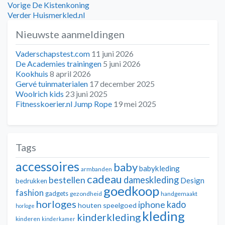
Bericht
Vorig
Vorige
De Kistenkoning
bericht:
Volgend
Verder
Huismerkled.nl
navigatie
bericht:
Nieuwste aanmeldingen
Vaderschapstest.com
11 juni 2026
De Academies trainingen
5 juni 2026
Kookhuis
8 april 2026
Gervé tuinmaterialen
17 december 2025
Woolrich kids
23 juni 2025
Fitnesskoerier.nl Jump Rope
19 mei 2025
Tags
accessoires
baby
babykleding
armbanden
cadeau
dameskleding
bestellen
Design
bedrukken
goedkoop
fashion
gadgets
gezondheid
handgemaakt
horloges
kado
iphone
houten speelgoed
horloge
kleding
kinderkleding
kinderen
kinderkamer