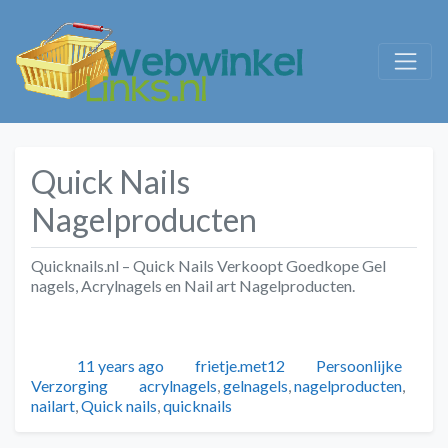
Quick Nails
Nagelproducten
Quicknails.nl – Quick Nails Verkoopt Goedkope Gel
nagels, Acrylnagels en Nail art Nagelproducten.
Geplaatst
Auteur
Categorieën
11 years ago
frietje.met12
Persoonlijke
Tags
Verzorging
acrylnagels
,
gelnagels
,
nagelproducten
,
nailart
,
Quick nails
,
quicknails