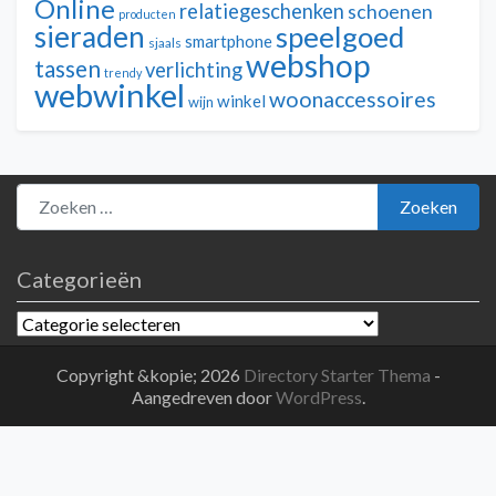
Online
relatiegeschenken
schoenen
producten
sieraden
speelgoed
smartphone
sjaals
webshop
tassen
verlichting
trendy
webwinkel
woonaccessoires
winkel
wijn
Zoeken naar:
Zoeken
Categorieën
Categorieën
Copyright &kopie; 2026
Directory Starter Thema
-
Aangedreven door
WordPress
.