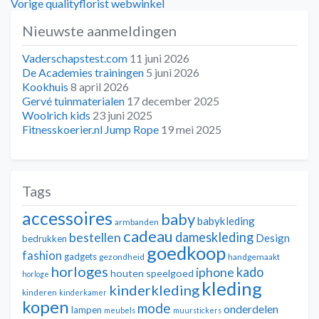
Bericht
Vorig
Vorige
qualityflorist webwinkel
bericht:
Nieuwste aanmeldingen
navigatie
Vaderschapstest.com
11 juni 2026
De Academies trainingen
5 juni 2026
Kookhuis
8 april 2026
Gervé tuinmaterialen
17 december 2025
Woolrich kids
23 juni 2025
Fitnesskoerier.nl Jump Rope
19 mei 2025
Tags
accessoires
baby
babykleding
armbanden
cadeau
dameskleding
bestellen
Design
bedrukken
goedkoop
fashion
gadgets
gezondheid
handgemaakt
horloges
kado
iphone
houten speelgoed
horloge
kleding
kinderkleding
kinderen
kinderkamer
kopen
mode
onderdelen
lampen
meubels
muurstickers