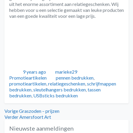
uit het enorme assortiment aan relatiegeschenken. Wij
hebben voor u een selectie gemaakt van leuke producten
van een goede kwaliteit voor een lage prijs.
Geplaatst
Auteur
Categorieën
9 years ago
marieke29
Tags
Promotieartikelen
pennen bedrukken
,
promotieartikelen
,
relatiegeschenken
,
schrijfmappen
bedrukken
,
sleutelhangers bedrukken
,
tassen
bedrukken
,
USBsticks bedrukken
Bericht
Vorig
Vorige
Graszoden – prijzen
bericht:
Volgend
Verder
Amersfoort Art
navigatie
bericht:
Nieuwste aanmeldingen