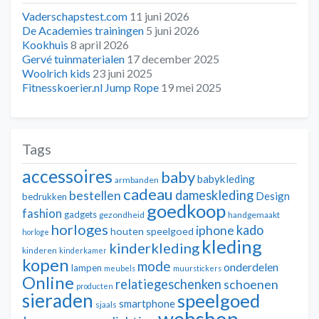
Vaderschapstest.com
11 juni 2026
De Academies trainingen
5 juni 2026
Kookhuis
8 april 2026
Gervé tuinmaterialen
17 december 2025
Woolrich kids
23 juni 2025
Fitnesskoerier.nl Jump Rope
19 mei 2025
Tags
accessoires
baby
babykleding
armbanden
cadeau
dameskleding
bestellen
Design
bedrukken
goedkoop
fashion
gadgets
gezondheid
handgemaakt
horloges
kado
iphone
houten speelgoed
horloge
kleding
kinderkleding
kinderen
kinderkamer
kopen
mode
onderdelen
lampen
meubels
muurstickers
Online
relatiegeschenken
schoenen
producten
sieraden
speelgoed
smartphone
sjaals
webshop