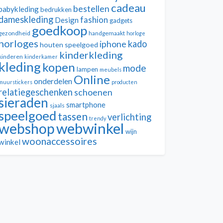
cadeau
bestellen
babykleding
bedrukken
dameskleding
fashion
Design
gadgets
goedkoop
gezondheid
handgemaakt
horloge
horloges
kado
iphone
houten speelgoed
kinderkleding
kinderen
kinderkamer
kleding
kopen
mode
lampen
meubels
Online
onderdelen
muurstickers
producten
relatiegeschenken
schoenen
sieraden
smartphone
sjaals
speelgoed
tassen
verlichting
trendy
webwinkel
webshop
wijn
woonaccessoires
winkel