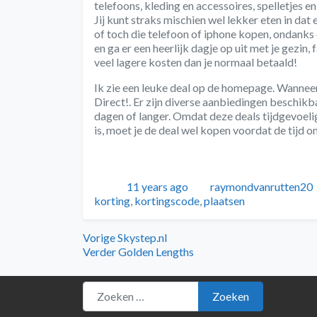
telefoons, kleding en accessoires, spelletjes 
Jij kunt straks mischien wel lekker eten in dat
of toch die telefoon of iphone kopen, ondanks
en ga er een heerlijk dagje op uit met je gezin, 
veel lagere kosten dan je normaal betaald!
Ik zie een leuke deal op de homepage. Wanneer
Direct!. Er zijn diverse aanbiedingen beschikb
dagen of langer. Omdat deze deals tijdgevoeli
is, moet je de deal wel kopen voordat de tijd om
Geplaatst
Auteur
11 years ago
raymondvanrutten20
korting
,
kortingscode
,
plaatsen
Bericht
Vorig
Vorige
Skystep.nl
bericht:
Volgend
Verder
Golden Lengths
navigatie
bericht:
Zoeken naar:
Zoeken