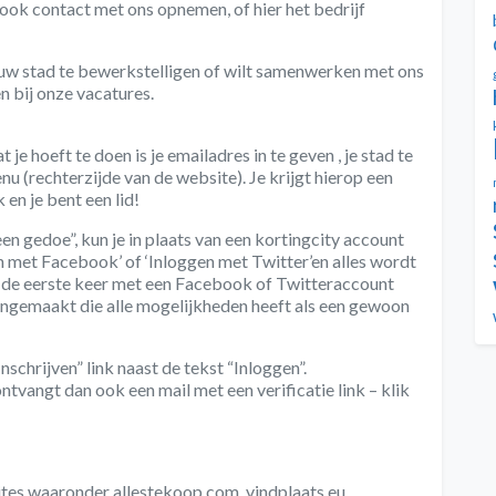
 ook contact met ons opnemen, of hier het bedrijf
 in uw stad te bewerkstelligen of wilt samenwerken met ons
en bij onze vacatures.
e hoeft te doen is je emailadres in te geven , je stad te
u (rechterzijde van de website). Je krijgt hierop een
 en je bent een lid!
n gedoe”, kun je in plaats van een kortingcity account
 met Facebook’ of ‘Inloggen met Twitter’en alles wordt
r de eerste keer met een Facebook of Twitteraccount
ngemaakt die alle mogelijkheden heeft als een gewoon
nschrijven” link naast de tekst “Inloggen”.
ontvangt dan ook een mail met een verificatie link – klik
tes waaronder allestekoop.com, vindplaats.eu