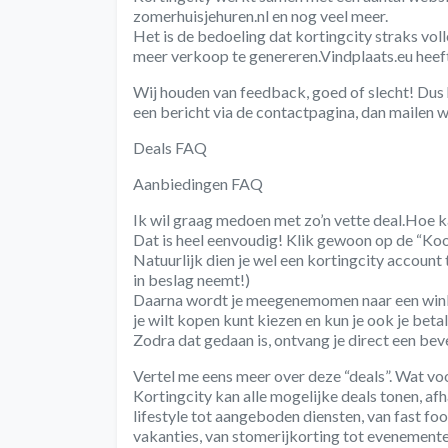
zomerhuisjehuren.nl en nog veel meer.
Het is de bedoeling dat kortingcity straks vo
meer verkoop te genereren.Vindplaats.eu heeft
Wij houden van feedback, goed of slecht! Dus
een bericht via de contactpagina, dan mailen we
Deals FAQ
Aanbiedingen FAQ
Ik wil graag medoen met zo’n vette deal.Hoe k
Dat is heel eenvoudig! Klik gewoon op de “Koo
Natuurlijk dien je wel een kortingcity account
in beslag neemt!)
Daarna wordt je meegenemomen naar een winke
je wilt kopen kunt kiezen en kun je ook je beta
Zodra dat gedaan is, ontvang je direct een be
Vertel me eens meer over deze “deals”. Wat voo
Kortingcity kan alle mogelijke deals tonen, afh
lifestyle tot aangeboden diensten, van fast food
vakanties, van stomerijkorting tot evenemente