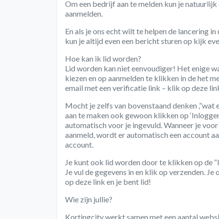
Om een bedrijf aan te melden kun je natuurlijk
aanmelden.
En als je ons echt wilt te helpen de lancering
kun je altijd even een bericht sturen op kijk ev
Hoe kan ik lid worden?
Lid worden kan niet eenvoudiger! Het enige wat j
kiezen en op aanmelden te klikken in de het men
email met een verificatie link – klik op deze link
Mocht je zelfs van bovenstaand denken ,”wat ee
aan te maken ook gewoon klikken op ‘Inloggen
automatisch voor je ingevuld. Wanneer je voo
aanmeld, wordt er automatisch een account aa
account.
Je kunt ook lid worden door te klikken op de “I
Je vul de gegevens in en klik op verzenden. Je 
op deze link en je bent lid!
Wie zijn jullie?
Kortingcity werkt samen met een aantal websi