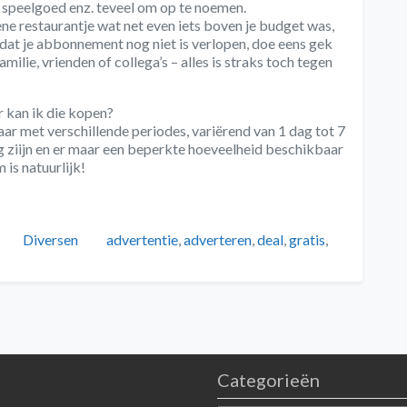
en speelgoed enz. teveel om op te noemen.
 ene restaurantje wat net even iets boven je budget was,
 dat je abbonnement nog niet is verlopen, doe eens gek
familie, vrienden of collega’s – alles is straks toch tegen
 kan ik die kopen?
aar met verschillende periodes, variërend van 1 dag tot 7
g ziijn en er maar een beperkte hoeveelheid beschikbaar
 is natuurlijk!
Categorieën
Tags
Diversen
advertentie
,
adverteren
,
deal
,
gratis
,
Categorieën